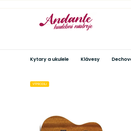
Přejít
na
obsah
Kytary a ukulele
Klávesy
Dechové
VÝPRODEJ