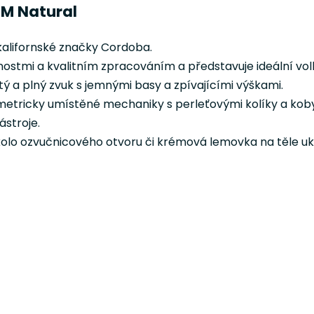
SM Natural
kalifornské značky Cordoba.
ostmi a kvalitním zpracováním a představuje ideální volbu
 a plný zvuk s jemnými basy a zpívajícími výškami.
 symetricky umístěné mechaniky s perleťovými kolíky a kob
ástroje.
olo ozvučnicového otvoru či krémová lemovka na těle uku