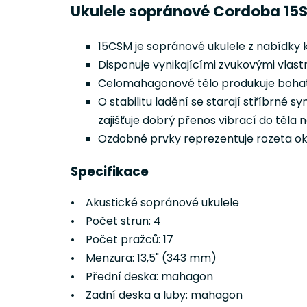
Ukulele sopránové Cordoba 15
15CSM je sopránové ukulele z nabídky 
Disponuje vynikajícími zvukovými vlastn
Celomahagonové tělo produkuje bohatý
O stabilitu ladění se starají stříbrné
zajišťuje dobrý přenos vibrací do těla n
Ozdobné prvky reprezentuje rozeta ok
Specifikace
• Akustické sopránové ukulele
• Počet strun: 4
• Počet pražců: 17
• Menzura: 13,5" (343 mm)
• Přední deska: mahagon
• Zadní deska a luby: mahagon