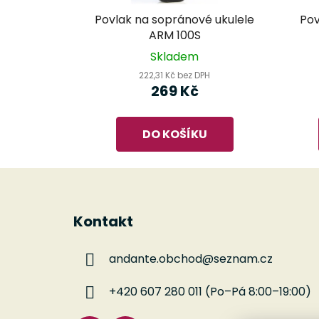
Povlak na sopránové ukulele
Pov
ARM 100S
Skladem
222,31 Kč bez DPH
269 Kč
DO KOŠÍKU
Z
á
Kontakt
p
a
andante.obchod
@
seznam.cz
t
í
+420 607 280 011 (Po–Pá 8:00–19:00)