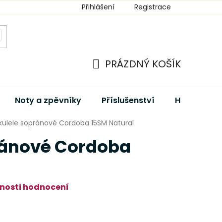
Přihlášení
Registrace
PRÁZDNÝ KOŠÍK
NÁKUPNÍ
KOŠÍK
Noty a zpěvníky
Příslušenství
Hudební dá
kulele sopránové Cordoba 15SM Natural
ránové Cordoba
l
nosti hodnocení