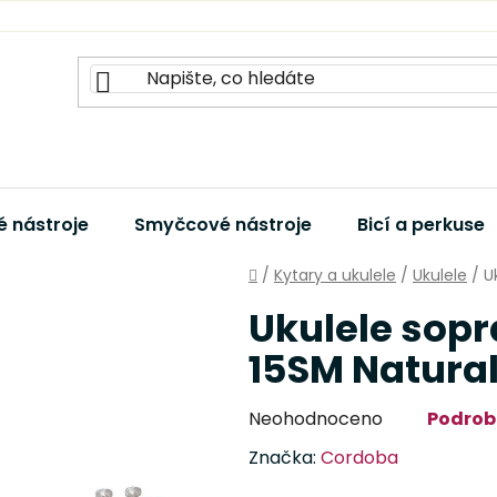
 nástroje
Smyčcové nástroje
Bicí a perkuse
Domů
/
Kytary a ukulele
/
Ukulele
/
U
Ukulele sop
15SM Natura
Průměrné
Neohodnoceno
Podrob
hodnocení
Značka:
Cordoba
produktu