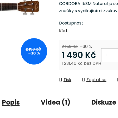
je
CORDOBA 15SM Natural je sop
0,0
značky s vynikajícími zvuko
z
5
Dostupnost
hvězdiček.
Kód:
2 159 Kč
–30 %
2 159 KČ
1 490 Kč
–30 %
1 231,40 Kč bez DPH
Měrná cena:
Tisk
Zeptat se
Popis
Videa (1)
Diskuze