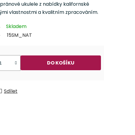
ránové ukulele z nabídky kalifornské
vými vlastnostmi a kvalitním zpracováním.
Skladem
15SM_NAT
DO KOŠÍKU
Sdílet