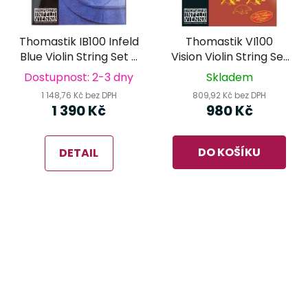
Thomastik IB100 Infeld
Thomastik VI100
Blue Violin String Set -
Vision Violin String Set
houslové struny
- houslové struny
Dostupnost: 2-3 dny
Skladem
1 148,76 Kč bez DPH
809,92 Kč bez DPH
1 390 Kč
980 Kč
DO KOŠÍKU
DETAIL