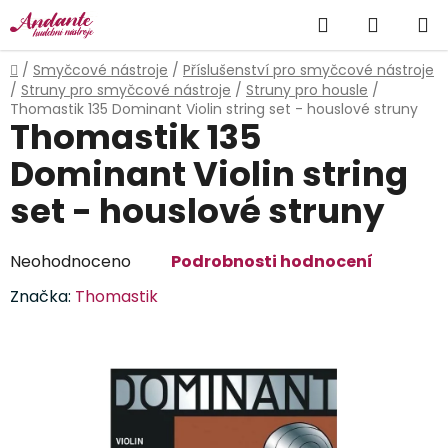
Přejít
Hledat
NÁKUP
na
obsah
KOŠÍK
Domů
/
Smyčcové nástroje
/
Příslušenství pro smyčcové nástroje
/
Struny pro smyčcové nástroje
/
Struny pro housle
/
Thomastik 135 Dominant Violin string set - houslové struny
Thomastik 135
Dominant Violin string
set - houslové struny
Průměrné
Neohodnoceno
Podrobnosti hodnocení
hodnocení
Značka:
Thomastik
produktu
je
0,0
z
5
hvězdiček.