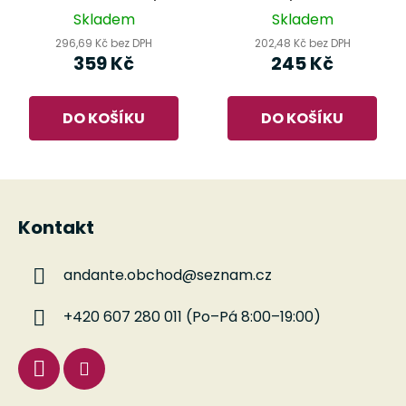
Skladem
Skladem
296,69 Kč bez DPH
202,48 Kč bez DPH
359 Kč
245 Kč
DO KOŠÍKU
DO KOŠÍKU
Z
á
Kontakt
p
a
andante.obchod
@
seznam.cz
t
í
+420 607 280 011 (Po–Pá 8:00–19:00)