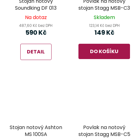
Stojan notový
Povlak na notový
Soundking DF 013
stojan Stagg MSB-C3
Na dotaz
Skladem
487,60 Kč bez DPH
123,14 Kč bez DPH
590 Kč
149 Kč
DO KOŠÍKU
DETAIL
Stojan notový Ashton
Povlak na notový
MS 100SA
stojan Stagg MSB-C5