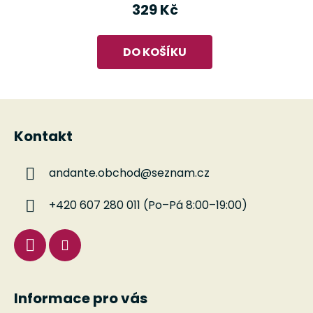
329 Kč
DO KOŠÍKU
Z
á
Kontakt
p
a
andante.obchod
@
seznam.cz
t
í
+420 607 280 011 (Po–Pá 8:00–19:00)
Informace pro vás