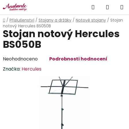
Přejít
Hledat
NÁKUP
na
obsah
KOŠÍK
Domů
/
Příslušenství
/
Stojany a držáky
/
Notové stojany
/
Stojan
notový Hercules BS050B
Stojan notový Hercules
BS050B
Průměrné
Neohodnoceno
Podrobnosti hodnocení
hodnocení
Značka:
Hercules
produktu
je
0,0
z
5
hvězdiček.