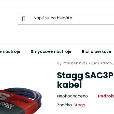
 nástroje
Smyčcové nástroje
Bicí a perkuse
Domů
/
Příslušenství
/
Zvuk
/
Kabely
Stagg SAC3PS
kabel
Průměrné
Neohodnoceno
Podrob
hodnocení
Značka:
Stagg
produktu