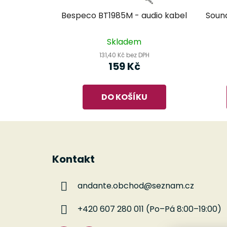
Bespeco BT1985M - audio kabel
Sound
Skladem
131,40 Kč bez DPH
159 Kč
DO KOŠÍKU
Z
á
Kontakt
p
a
andante.obchod
@
seznam.cz
t
í
+420 607 280 011 (Po–Pá 8:00–19:00)