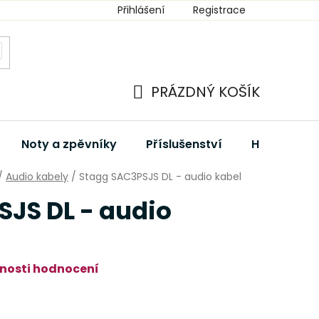
Přihlášení
Registrace
PRÁZDNÝ KOŠÍK
NÁKUPNÍ
KOŠÍK
Noty a zpěvníky
Příslušenství
Hudební dá
/
Audio kabely
/
Stagg SAC3PSJS DL - audio kabel
JS DL - audio
nosti hodnocení