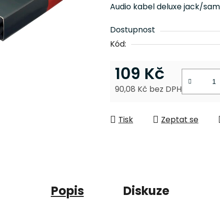
je
Audio kabel deluxe jack/sam
0,0
z
Dostupnost
5
Kód:
hvězdiček.
109 Kč
90,08 Kč bez DPH
Měrná cena:
Tisk
Zeptat se
Popis
Diskuze