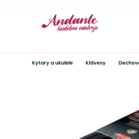
Přejít
na
obsah
Kytary a ukulele
Klávesy
Dechové