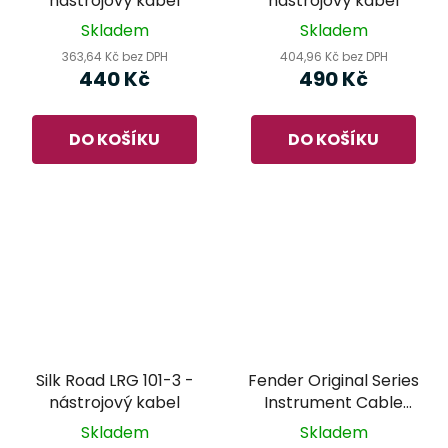
nástrojový kabel
nástrojový kabel
Skladem
Skladem
363,64 Kč bez DPH
404,96 Kč bez DPH
440 Kč
490 Kč
DO KOŠÍKU
DO KOŠÍKU
Silk Road LRG 101-3 -
Fender Original Series
nástrojový kabel
Instrument Cable
5,5m - nástrojový
Skladem
Skladem
kabel