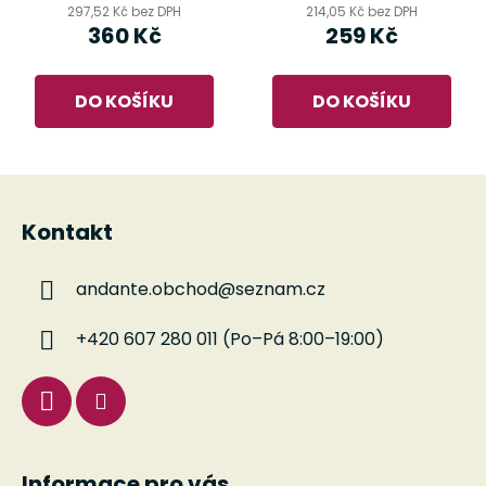
297,52 Kč bez DPH
214,05 Kč bez DPH
360 Kč
259 Kč
DO KOŠÍKU
DO KOŠÍKU
Z
á
Kontakt
p
a
andante.obchod
@
seznam.cz
t
í
+420 607 280 011 (Po–Pá 8:00–19:00)
Informace pro vás