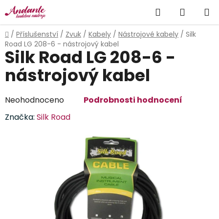
Přejít
Hledat
NÁKUP
na
obsah
KOŠÍK
Domů
/
Příslušenství
/
Zvuk
/
Kabely
/
Nástrojové kabely
/
Silk
Road LG 208-6 - nástrojový kabel
Silk Road LG 208-6 -
nástrojový kabel
Průměrné
Neohodnoceno
Podrobnosti hodnocení
hodnocení
Značka:
Silk Road
produktu
je
0,0
z
5
hvězdiček.