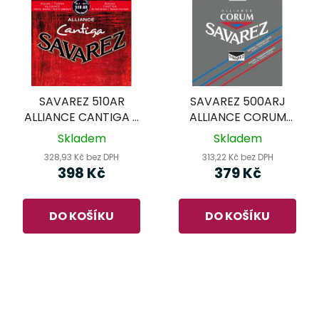
SAVAREZ 510AR
SAVAREZ 500ARJ
ALLIANCE CANTIGA -
ALLIANCE CORUM
nylonové struny pro
ROUGE/BLEU -
Skladem
Skladem
klasickou kytaru
nylonové struny pro
328,93 Kč bez DPH
313,22 Kč bez DPH
klasickou kytaru
398 Kč
379 Kč
DO KOŠÍKU
DO KOŠÍKU