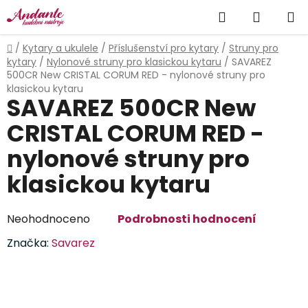
Přejít
Hledat
NÁKUP
na
obsah
KOŠÍK
Domů
/
Kytary a ukulele
/
Příslušenství pro kytary
/
Struny pro
kytary
/
Nylonové struny pro klasickou kytaru
/
SAVAREZ
500CR New CRISTAL CORUM RED - nylonové struny pro
klasickou kytaru
SAVAREZ 500CR New
CRISTAL CORUM RED -
nylonové struny pro
klasickou kytaru
Průměrné
Neohodnoceno
Podrobnosti hodnocení
hodnocení
Značka:
Savarez
produktu
je
0,0
z