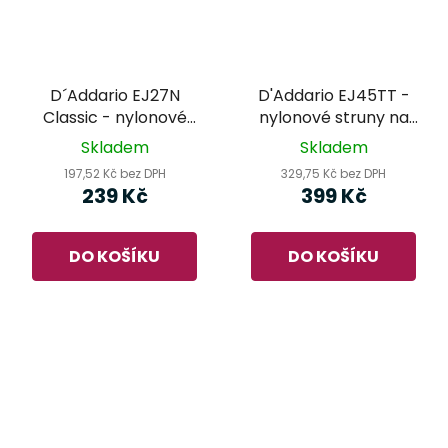
D´Addario EJ27N
D'Addario EJ45TT -
Classic - nylonové
nylonové struny na
struny na klasickou
klasickou kytaru
Skladem
Skladem
kytaru
197,52 Kč bez DPH
329,75 Kč bez DPH
239 Kč
399 Kč
DO KOŠÍKU
DO KOŠÍKU