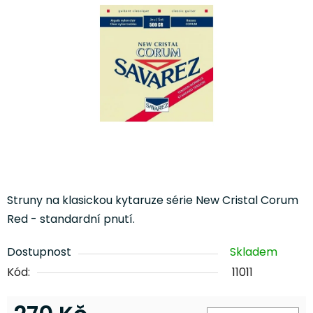
5
hvězdiček.
Struny na klasickou kytaruze série New Cristal Corum
Red - standardní pnutí.
Dostupnost
Skladem
Kód:
11011