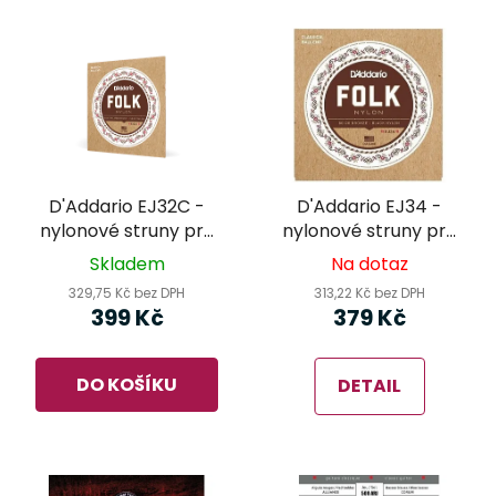
D'Addario EJ32C -
D'Addario EJ34 -
nylonové struny pro
nylonové struny pro
klasickou kytaru
klasickou kytaru
Skladem
Na dotaz
329,75 Kč bez DPH
313,22 Kč bez DPH
399 Kč
379 Kč
DO KOŠÍKU
DETAIL