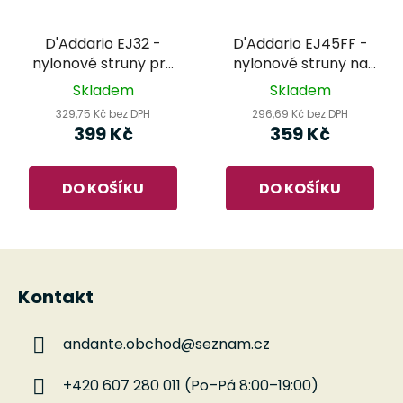
D'Addario EJ32 -
D'Addario EJ45FF -
nylonové struny pro
nylonové struny na
klasickou kytaru
klasickou kytaru
Skladem
Skladem
329,75 Kč bez DPH
296,69 Kč bez DPH
399 Kč
359 Kč
DO KOŠÍKU
DO KOŠÍKU
Z
á
Kontakt
p
a
andante.obchod
@
seznam.cz
t
í
+420 607 280 011 (Po–Pá 8:00–19:00)