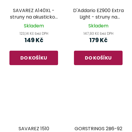
SAVAREZ A140XL -
D'Addario EZ900 Extra
struny na akustickou
Light - struny na
kytaru
akustickou kytaru
Skladem
Skladem
123,14 Kč bez DPH
147,93 Kč bez DPH
149 Kč
179 Kč
DO KOŠÍKU
DO KOŠÍKU
SAVAREZ 1510
GORSTRINGS 2B6-92