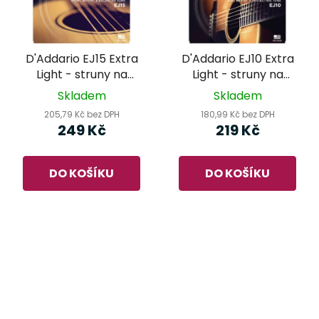
D'Addario EJ15 Extra
D'Addario EJ10 Extra
Light - struny na
Light - struny na
akustickou kytaru
akustickou kytaru
Skladem
Skladem
205,79 Kč bez DPH
180,99 Kč bez DPH
249 Kč
219 Kč
DO KOŠÍKU
DO KOŠÍKU