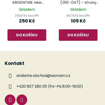
ARGENTINE new
(.010-.047) – struny
concept - struny na
na akustickou kytaru
Skladem
Skladem
gypsy kytaru
206,61 Kč bez DPH
86,78 Kč bez DPH
250 Kč
105 Kč
DO KOŠÍKU
DO KOŠÍKU
Z
á
Kontakt
p
a
andante.obchod
@
seznam.cz
t
í
+420 607 280 011 (Po–Pá 8:00–19:00)