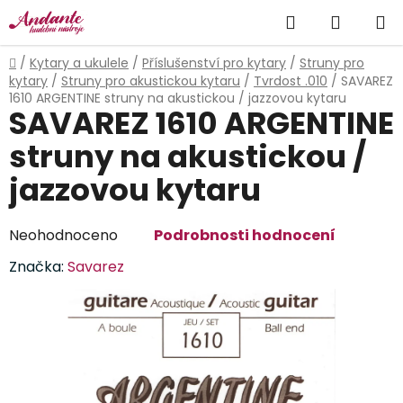
Přejít
Hledat
NÁKUP
na
obsah
KOŠÍK
Domů
/
Kytary a ukulele
/
Příslušenství pro kytary
/
Struny pro
kytary
/
Struny pro akustickou kytaru
/
Tvrdost .010
/
SAVAREZ
1610 ARGENTINE struny na akustickou / jazzovou kytaru
SAVAREZ 1610 ARGENTINE
struny na akustickou /
jazzovou kytaru
Průměrné
Neohodnoceno
Podrobnosti hodnocení
hodnocení
Značka:
Savarez
produktu
je
0,0
z
5
hvězdiček.