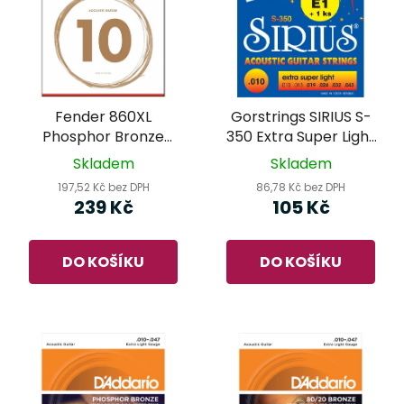
Fender 860XL
Gorstrings SIRIUS S-
Phosphor Bronze
350 Extra Super Light
Coated 10-48 –
- struny na akustickou
Skladem
Skladem
struny na akustickou
kytaru
197,52 Kč bez DPH
86,78 Kč bez DPH
kytaru
239 Kč
105 Kč
DO KOŠÍKU
DO KOŠÍKU