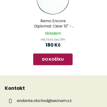
Remo Encore
Diplomat Clear 10" -
blána na buben
Skladem
148,76 Kč bez DPH
180 Kč
DO KOŠÍKU
Z
á
Kontakt
p
a
andante.obchod
@
seznam.cz
t