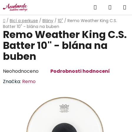
Přejít
Hledat
NÁKUP
na
obsah
KOŠÍK
Domů
/
Bicí a perkuse
/
Blány
/
10"
/
Remo Weather King C.S.
Batter 10" - blána na buben
Remo Weather King C.S.
Batter 10" - blána na
buben
Průměrné
Neohodnoceno
Podrobnosti hodnocení
hodnocení
Značka:
Remo
produktu
je
0,0
z
5
hvězdiček.