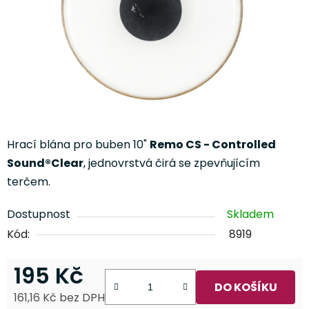
Hrací blána pro buben 10"
Remo CS - Controlled
Sound®Clear
, jednovrstvá čirá se zpevňujícím
terčem.
Dostupnost
Skladem
Kód:
8919
195 Kč
DO KOŠÍKU
161,16 Kč bez DPH