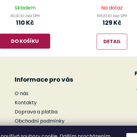
Skladem
Na dotaz
90,91 Kč bez DPH
106,61 Kč bez DPH
110 Kč
129 Kč
DO KOŠÍKU
DETAIL
Informace pro vás
O nás
Kontakty
Doprava a platba
Obchodní podmínky
Podmínky ochrany osobních údajů
používá soubory cookie. Dalším procházením