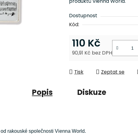
produktů Vienna World.
z
5
Dostupnost
hvězdiček.
Kód:
110 Kč
90,91 Kč bez DPH
Měrná cena:
Tisk
Zeptat se
Popis
Diskuze
m od rakouské společnosti Vienna World.