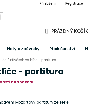
Přihlášení
Registrace
PRÁZDNÝ KOŠÍK
NÁKUPNÍ
KOŠÍK
Noty a zpěvníky
Příslušenství
Hudební dá
klíče
/
Přívěsek na klíče - partitura
líče - partitura
nosti hodnocení
motivem Mozartovy partitury ze série