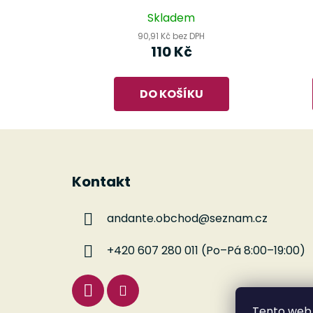
Skladem
90,91 Kč bez DPH
110 Kč
DO KOŠÍKU
Z
á
Kontakt
p
a
andante.obchod
@
seznam.cz
t
í
+420 607 280 011 (Po–Pá 8:00–19:00)
Tento web 