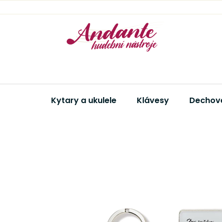
Přejít
na
obsah
Kytary a ukulele
Klávesy
Dechové