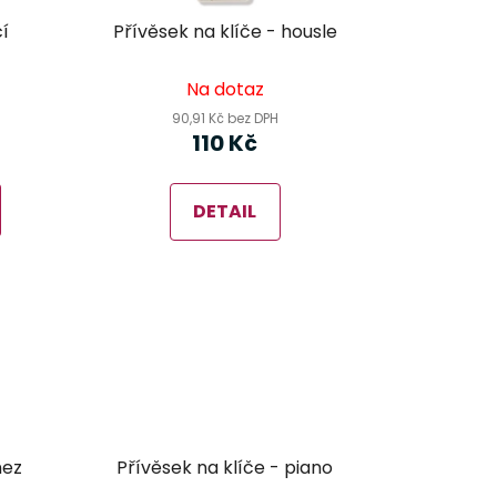
cí
Přívěsek na klíče - housle
Na dotaz
90,91 Kč bez DPH
110 Kč
DETAIL
nez
Přívěsek na klíče - piano