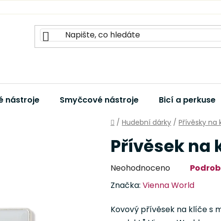
 nástroje
Smyčcové nástroje
Bicí a perkuse
Domů
/
Hudební dárky
/
Přívěsky na 
Přívěsek na k
Průměrné
Neohodnoceno
Podrob
hodnocení
Značka:
Vienna World
produktu
je
Kovový přívěsek na klíče s 
0,0