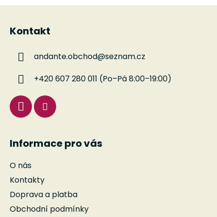
Z
á
Kontakt
p
a
andante.obchod
@
seznam.cz
t
í
+420 607 280 011 (Po–Pá 8:00–19:00)
Informace pro vás
O nás
Kontakty
Doprava a platba
Obchodní podmínky