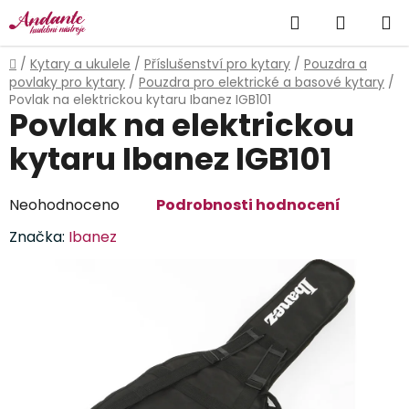
Přejít
Hledat
NÁKUP
na
obsah
KOŠÍK
Domů
/
Kytary a ukulele
/
Příslušenství pro kytary
/
Pouzdra a
povlaky pro kytary
/
Pouzdra pro elektrické a basové kytary
/
Povlak na elektrickou kytaru Ibanez IGB101
Povlak na elektrickou
kytaru Ibanez IGB101
Průměrné
Neohodnoceno
Podrobnosti hodnocení
hodnocení
Značka:
Ibanez
produktu
je
0,0
z
5
hvězdiček.