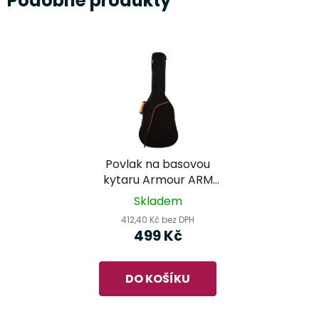
Podobné produkty
Povlak na basovou
kytaru Armour ARM
1200B
Skladem
412,40 Kč bez DPH
499 Kč
DO KOŠÍKU