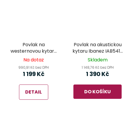
Povlak na
Povlak na akustickou
westernovou kytaru
kytaru Ibanez IAB541-
Virus VGB2000W
BR
Na dotaz
Skladem
Professional
990,91 Kč bez DPH
1 148,76 Kč bez DPH
1 199 Kč
1 390 Kč
DO KOŠÍKU
DETAIL