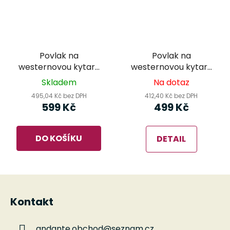
Povlak na
Povlak na
westernovou kytaru
westernovou kytaru
Virus VGB700W
Virus VGB500W
Skladem
Na dotaz
Intermediate
Element
495,04 Kč bez DPH
412,40 Kč bez DPH
599 Kč
499 Kč
DO KOŠÍKU
DETAIL
Z
á
Kontakt
p
a
andante.obchod
@
seznam.cz