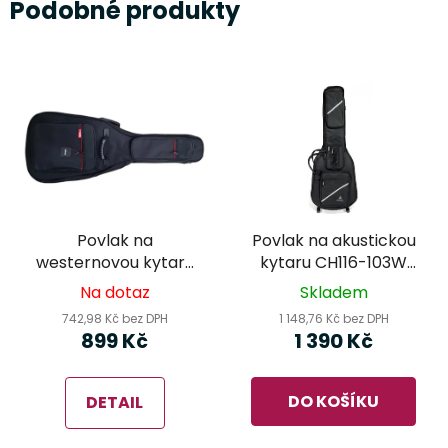
Podobné produkty
Povlak na
Povlak na akustickou
westernovou kytaru
kytaru CH116-103W
Virus VGB1200W
Silver Line
Na dotaz
Skladem
Advanced
742,98 Kč bez DPH
1 148,76 Kč bez DPH
899 Kč
1 390 Kč
DO KOŠÍKU
DETAIL