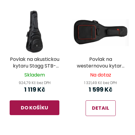
Povlak na akustickou
Povlak na
kytaru Stagg STB-
westernovou kytaru
NDURA 15 W
Virus VGB3000W
Skladem
Na dotaz
Master
924,79 Kč bez DPH
1 321,49 Kč bez DPH
1 119 Kč
1 599 Kč
DO KOŠÍKU
DETAIL