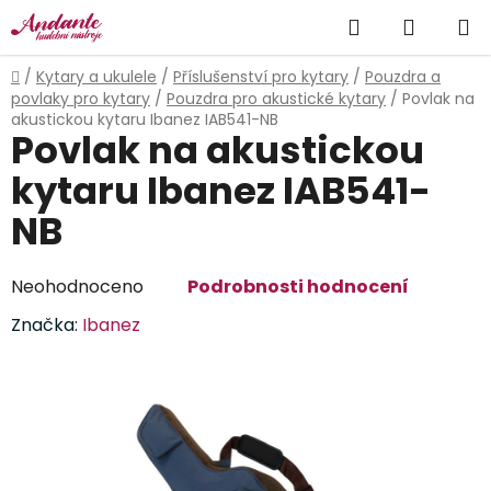
Přejít
Hledat
NÁKUP
na
obsah
KOŠÍK
Domů
/
Kytary a ukulele
/
Příslušenství pro kytary
/
Pouzdra a
povlaky pro kytary
/
Pouzdra pro akustické kytary
/
Povlak na
akustickou kytaru Ibanez IAB541-NB
Povlak na akustickou
kytaru Ibanez IAB541-
NB
Průměrné
Neohodnoceno
Podrobnosti hodnocení
hodnocení
Značka:
Ibanez
produktu
je
0,0
z
5
hvězdiček.