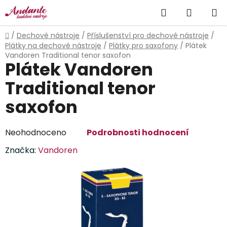
Přejít
Hledat
NÁKUP
na
obsah
KOŠÍK
Domů
/
Dechové nástroje
/
Příslušenství pro dechové nástroje
/
Plátky na dechové nástroje
/
Plátky pro saxofony
/
Plátek
Vandoren Traditional tenor saxofon
Plátek Vandoren
Traditional tenor
saxofon
Průměrné
Neohodnoceno
Podrobnosti hodnocení
hodnocení
Značka:
Vandoren
produktu
je
0,0
z
5
hvězdiček.