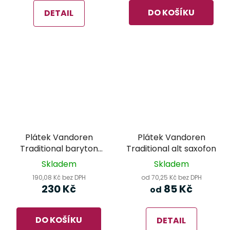
DO KOŠÍKU
DETAIL
Plátek Vandoren
Plátek Vandoren
Traditional baryton
Traditional alt saxofon
saxofon 2,5
Skladem
Skladem
190,08 Kč bez DPH
od 70,25 Kč bez DPH
230 Kč
85 Kč
od
DO KOŠÍKU
DETAIL