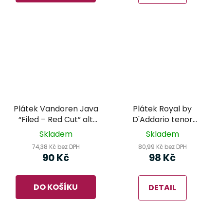
Plátek Vandoren Java
Plátek Royal by
“Filed – Red Cut” alt
D'Addario tenor
saxofon 2,5
saxofon
Skladem
Skladem
74,38 Kč bez DPH
80,99 Kč bez DPH
90 Kč
98 Kč
DO KOŠÍKU
DETAIL