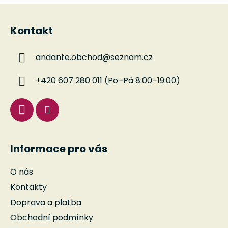
Z
á
Kontakt
p
a
andante.obchod
@
seznam.cz
t
í
+420 607 280 011 (Po–Pá 8:00–19:00)
Informace pro vás
O nás
Kontakty
Doprava a platba
Obchodní podmínky