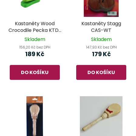
Kastaněty Wood
Kastaněty Stagg
Crocodile Pecka KTD-
CAS-WT
003
Skladem
Skladem
156,20 Kč bez DPH
147,93 Kč bez DPH
189 Kč
179 Kč
DO KOŠÍKU
DO KOŠÍKU