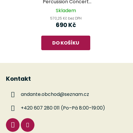
Percussion Concert
Finger Castanets FC2
Skladem
570,25 Kč bez DPH
690 Kč
DO KOŠÍKU
Z
á
Kontakt
p
a
andante.obchod
@
seznam.cz
t
í
+420 607 280 011 (Po–Pá 8:00–19:00)