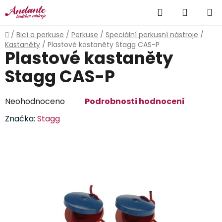
Přejít
Hledat
NÁKUP
na
obsah
KOŠÍK
Domů
/
Bicí a perkuse
/
Perkuse
/
Speciální perkusní nástroje
/
Kastaněty
/
Plastové kastaněty Stagg CAS-P
Plastové kastaněty
Stagg CAS-P
Průměrné
Neohodnoceno
Podrobnosti hodnocení
hodnocení
Značka:
Stagg
produktu
je
0,0
z
5
hvězdiček.