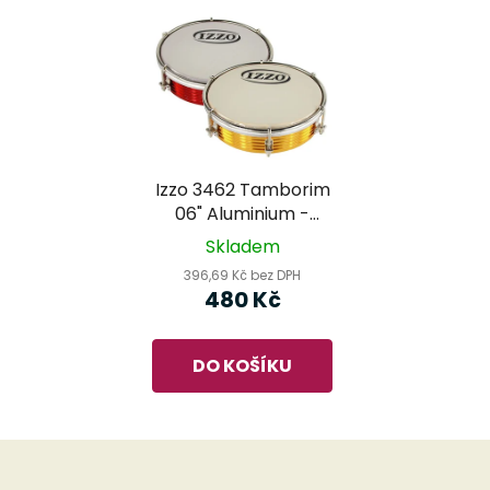
Izzo 3462 Tamborim
06" Aluminium -
rytmický bubínek
Skladem
396,69 Kč bez DPH
480 Kč
DO KOŠÍKU
Z
á