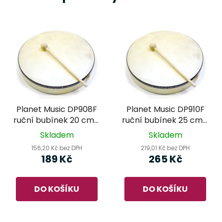
Planet Music DP908F
Planet Music DP910F
ruční bubínek 20 cm s
ruční bubínek 25 cm s
paličkou
paličkou
Skladem
Skladem
156,20 Kč bez DPH
219,01 Kč bez DPH
189 Kč
265 Kč
DO KOŠÍKU
DO KOŠÍKU