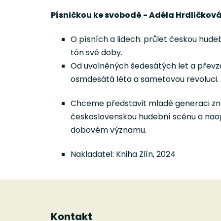
Písničkou ke svobodě - Adéla Hrdličkov
O písních a lidech: průlet českou hude
tón své doby.
Od uvolněných šedesátých let a převza
osmdesátá léta a sametovou revoluci.
Chceme představit mladé generaci zná
československou hudební scénu a naopa
dobovém významu.
Nakladatel: Kniha Zlín, 2024
Z
á
Kontakt