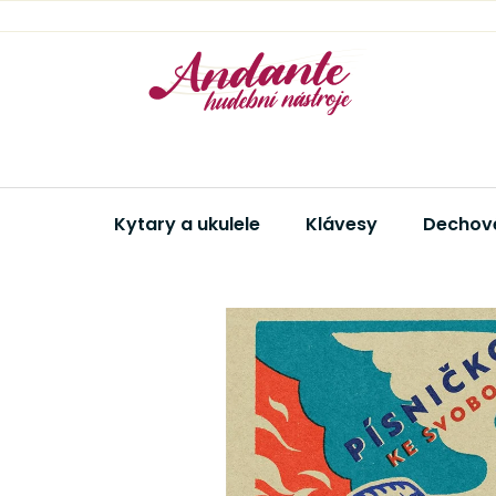
Přejít
na
obsah
Kytary a ukulele
Klávesy
Dechové