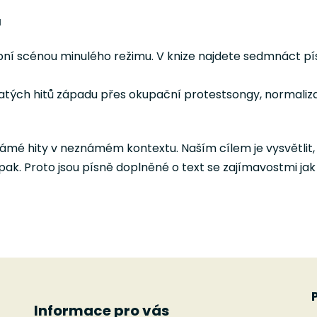
á
bní scénou minulého režimu. V knize najdete sedmnáct pís
tých hitů západu přes okupační protestsongy, normaliza
mé hity v neznámém kontextu. Naším cílem je vysvětlit, 
k. Proto jsou písně doplněné o text se zajímavostmi jak 
Informace pro vás