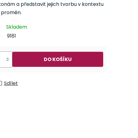
onám a představit jejich tvorbu v kontextu
h proměn.
Skladem
9181
DO KOŠÍKU
Sdílet