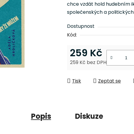
je
chce vzdát hold hudebním ik
0,0
společenských a politickýc
z
5
Dostupnost
hvězdiček.
Kód:
259 Kč
259 Kč bez DPH
Měrná cena:
Tisk
Zeptat se
Popis
Diskuze