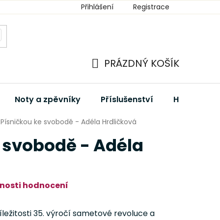
Přihlášení
Registrace
PRÁZDNÝ KOŠÍK
NÁKUPNÍ
KOŠÍK
Noty a zpěvníky
Příslušenství
Hudební dá
Písničkou ke svobodě - Adéla Hrdličková
 svobodě - Adéla
nosti hodnocení
říležitosti 35. výročí sametové revoluce a