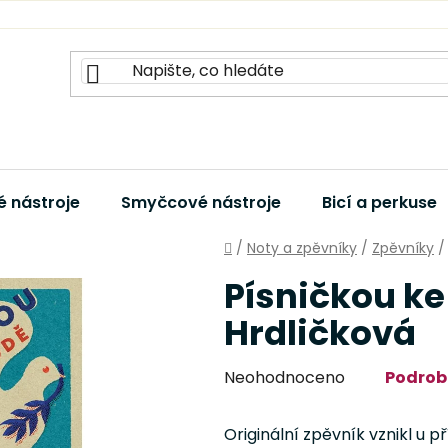
 nástroje
Smyčcové nástroje
Bicí a perkuse
Domů
/
Noty a zpěvníky
/
Zpěvníky
/
Písničkou ke
Hrdličková
Průměrné
Neohodnoceno
Podrob
hodnocení
produktu
Originální zpěvník vznikl u p