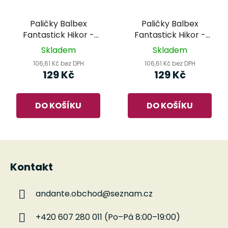
Paličky Balbex
Paličky Balbex
Fantastick Hikor -
Fantastick Hikor -
PRO 2
PRO 1
Skladem
Skladem
106,61 Kč bez DPH
106,61 Kč bez DPH
129 Kč
129 Kč
DO KOŠÍKU
DO KOŠÍKU
Z
á
Kontakt
p
a
andante.obchod
@
seznam.cz
t
í
+420 607 280 011 (Po–Pá 8:00–19:00)