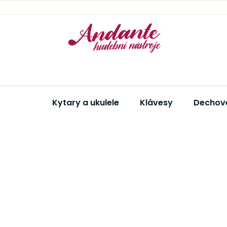
Přejít
na
obsah
Kytary a ukulele
Klávesy
Dechové