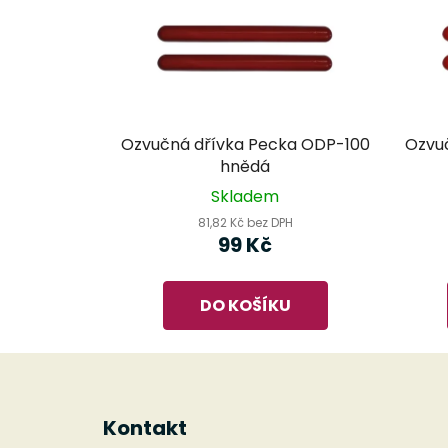
Ozvučná dřívka Pecka ODP-100
Ozvu
hnědá
Skladem
81,82 Kč bez DPH
99 Kč
DO KOŠÍKU
Z
á
Kontakt
p