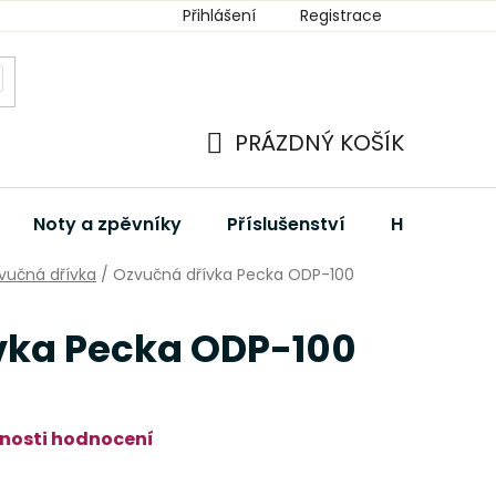
Přihlášení
Registrace
PRÁZDNÝ KOŠÍK
NÁKUPNÍ
KOŠÍK
Noty a zpěvníky
Příslušenství
Hudební dá
vučná dřívka
/
Ozvučná dřívka Pecka ODP-100
vka Pecka ODP-100
nosti hodnocení