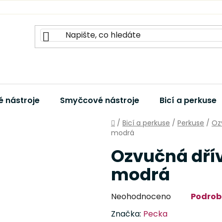
 nástroje
Smyčcové nástroje
Bicí a perkuse
Domů
/
Bicí a perkuse
/
Perkuse
/
Oz
modrá
Ozvučná dří
modrá
Průměrné
Neohodnoceno
Podrob
hodnocení
Značka:
Pecka
produktu