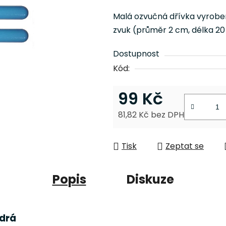
je
Malá ozvučná dřívka vyroben
0,0
zvuk (průměr 2 cm, délka 20
z
5
Dostupnost
hvězdiček.
Kód:
99 Kč
81,82 Kč bez DPH
Měrná cena:
Tisk
Zeptat se
Popis
Diskuze
drá