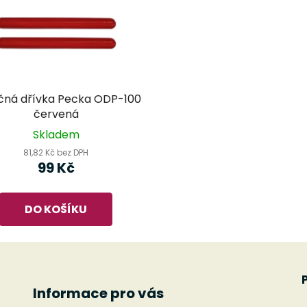
čná dřívka Pecka ODP-100
červená
Skladem
81,82 Kč bez DPH
99 Kč
DO KOŠÍKU
Informace pro vás