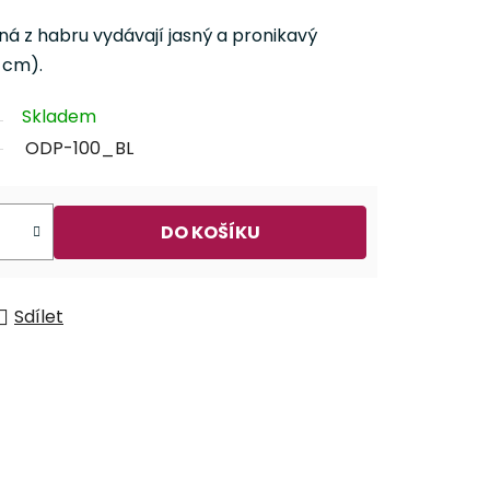
á z habru vydávají jasný a pronikavý
 cm).
Skladem
ODP-100_BL
DO KOŠÍKU
Sdílet