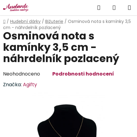
Přejít
Hledat
NÁKUP
na
obsah
KOŠÍK
Domů
/
Hudební dárky
/
Bižuterie
/
Osminová nota s kamínky 3,5
cm - náhrdelník pozlacený
Osminová nota s
kamínky 3,5 cm -
náhrdelník pozlacený
Průměrné
Neohodnoceno
Podrobnosti hodnocení
hodnocení
Značka:
Agifty
produktu
je
0,0
z
5
hvězdiček.