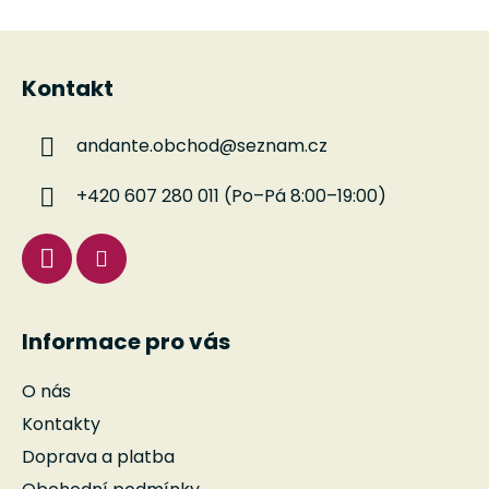
Z
á
Kontakt
p
a
andante.obchod
@
seznam.cz
t
í
+420 607 280 011 (Po–Pá 8:00–19:00)
Informace pro vás
O nás
Kontakty
Doprava a platba