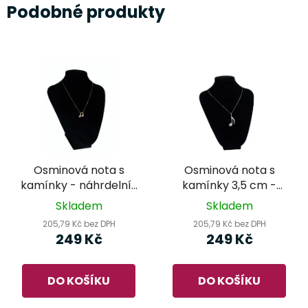
Podobné produkty
Osminová nota s
Osminová nota s
kamínky - náhrdelník
kamínky 3,5 cm -
pozlacený
náhrdelník rhodium
Skladem
Skladem
205,79 Kč bez DPH
205,79 Kč bez DPH
249 Kč
249 Kč
DO KOŠÍKU
DO KOŠÍKU