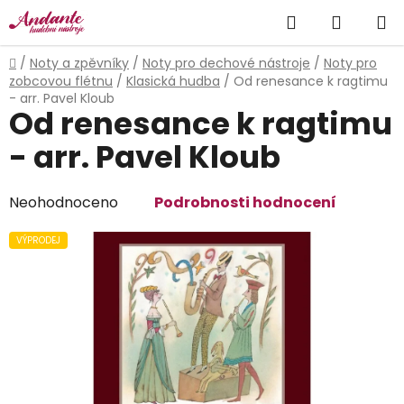
Přejít
Hledat
NÁKUP
na
obsah
KOŠÍK
Domů
/
Noty a zpěvníky
/
Noty pro dechové nástroje
/
Noty pro
zobcovou flétnu
/
Klasická hudba
/
Od renesance k ragtimu
- arr. Pavel Kloub
Od renesance k ragtimu
- arr. Pavel Kloub
Průměrné
Neohodnoceno
Podrobnosti hodnocení
hodnocení
produktu
VÝPRODEJ
je
0,0
z
5
hvězdiček.