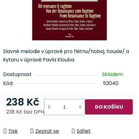
Slavné melodie v úpravě pro flétnu/hoboj, housle/ a
kytaru v úpravě Pavla Klouba.
Dostupnost
Skladem
Kód:
53040
238 Kč
DO KOŠÍKU
238 Kč bez DPH
Měrná cena:
Tisk
Zeptat se
Sdílet