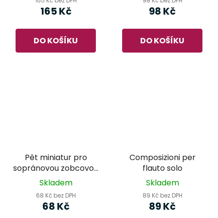
165 Kč bez DPH
98 Kč bez DPH
165 Kč
98 Kč
DO KOŠÍKU
DO KOŠÍKU
Pět miniatur pro
Composizioni per
sopránovou zobcovou
flauto solo
flétnu a kytaru -
Skladem
Skladem
Vlasta Bachtíková
68 Kč bez DPH
89 Kč bez DPH
68 Kč
89 Kč