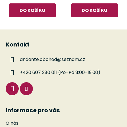
DO KOŠÍKU
DO KOŠÍKU
Z
á
Kontakt
p
a
andante.obchod
@
seznam.cz
t
í
+420 607 280 011 (Po–Pá 8:00–19:00)
Informace pro vás
O nás