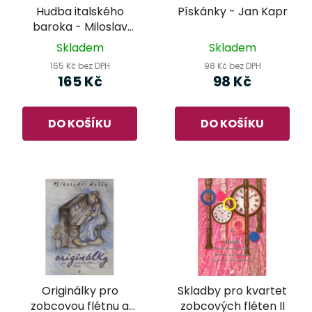
Hudba italského
Pískánky - Jan Kapr
baroka - Miloslav
Klement
Skladem
Skladem
165 Kč bez DPH
98 Kč bez DPH
165 Kč
98 Kč
DO KOŠÍKU
DO KOŠÍKU
Originálky pro
Skladby pro kvartet
zobcovou flétnu a
zobcových fléten II