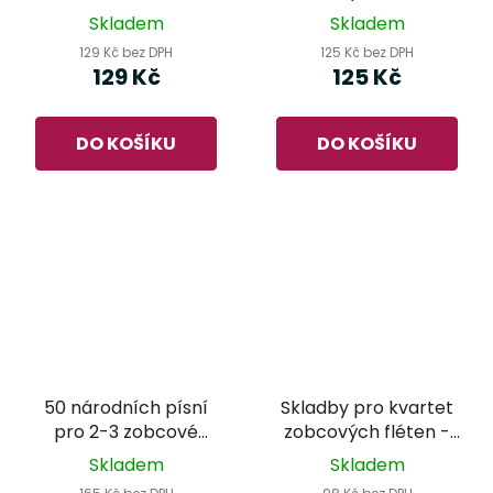
klavír - Miroslav
Skladem
Skladem
Hošek
129 Kč bez DPH
125 Kč bez DPH
129 Kč
125 Kč
DO KOŠÍKU
DO KOŠÍKU
50 národních písní
Skladby pro kvartet
pro 2-3 zobcové
zobcových fléten -
flétny I. - Rudolf
Albert Pek
Skladem
Skladem
Gruber