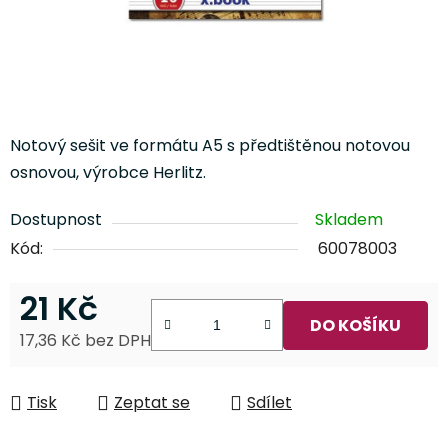
Notový sešit ve formátu A5 s předtištěnou notovou
osnovou, výrobce Herlitz.
Dostupnost
Skladem
Kód:
60078003
21 Kč
DO KOŠÍKU
17,36 Kč bez DPH
Měrná cena:
Tisk
Zeptat se
Sdílet