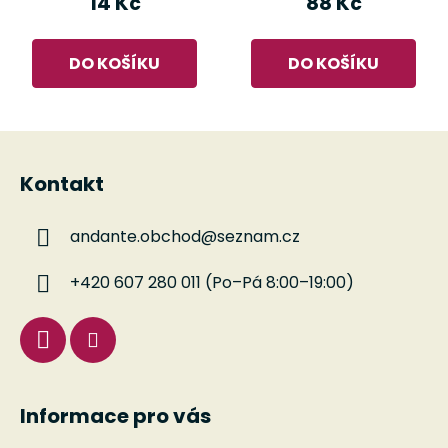
14 Kč
88 Kč
DO KOŠÍKU
DO KOŠÍKU
Z
á
Kontakt
p
a
andante.obchod
@
seznam.cz
t
í
+420 607 280 011 (Po–Pá 8:00–19:00)
Informace pro vás