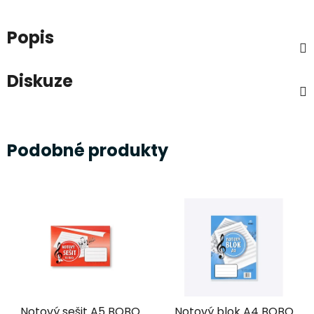
Popis
Diskuze
Podobné produkty
Notový sešit A5 BOBO
Notový blok A4 BOBO