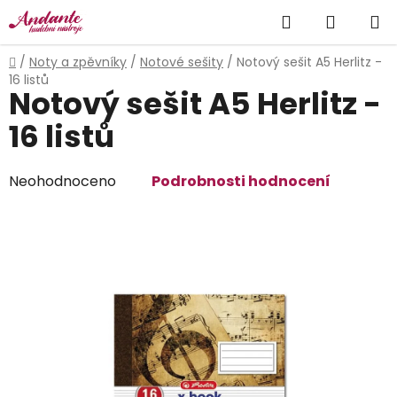
Přejít
Hledat
NÁKUP
na
obsah
KOŠÍK
Domů
/
Noty a zpěvníky
/
Notové sešity
/
Notový sešit A5 Herlitz -
16 listů
Notový sešit A5 Herlitz -
16 listů
Průměrné
Neohodnoceno
Podrobnosti hodnocení
hodnocení
produktu
je
0,0
z
5
hvězdiček.