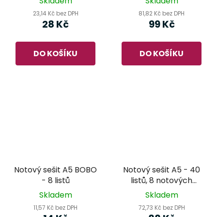
Skladem
Skladem
23,14 Kč bez DPH
81,82 Kč bez DPH
28 Kč
99 Kč
DO KOŠÍKU
DO KOŠÍKU
Notový sešit A5 BOBO
Notový sešit A5 - 40
- 8 listů
listů, 8 notových
řádků
Skladem
Skladem
11,57 Kč bez DPH
72,73 Kč bez DPH