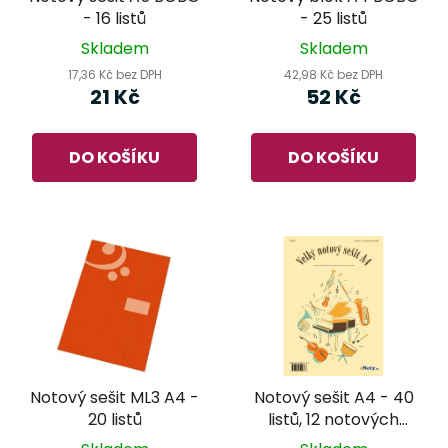
- 16 listů
- 25 listů
Skladem
Skladem
17,36 Kč bez DPH
42,98 Kč bez DPH
21 Kč
52 Kč
DO KOŠÍKU
DO KOŠÍKU
Notový sešit ML3 A4 -
Notový sešit A4 - 40
20 listů
listů, 12 notových
řádků