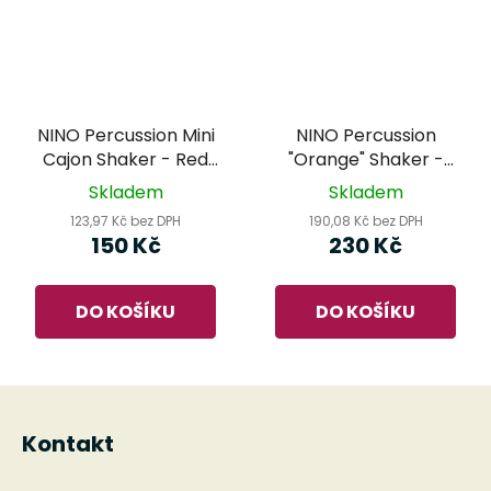
NINO Percussion Mini
NINO Percussion
Cajon Shaker - Red
"Orange" Shaker -
NINO955R
Orange NINO598
Skladem
Skladem
123,97 Kč bez DPH
190,08 Kč bez DPH
150 Kč
230 Kč
DO KOŠÍKU
DO KOŠÍKU
Z
á
Kontakt
p
a