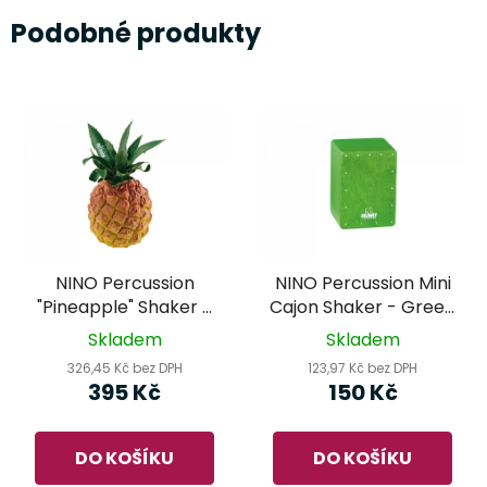
Podobné produkty
NINO Percussion
NINO Percussion Mini
"Pineapple" Shaker -
Cajon Shaker - Green
NINO595
NINO955GR
Skladem
Skladem
326,45 Kč bez DPH
123,97 Kč bez DPH
395 Kč
150 Kč
DO KOŠÍKU
DO KOŠÍKU