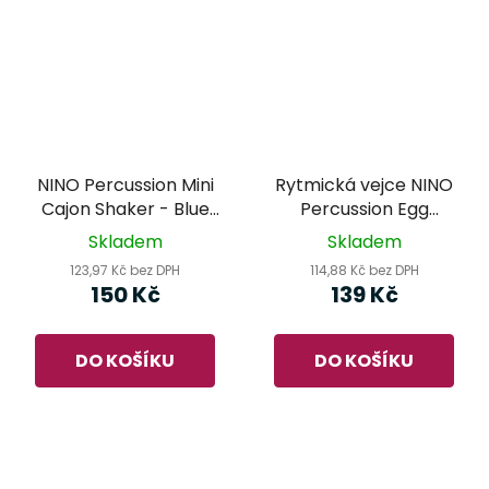
NINO Percussion Mini
Rytmická vejce NINO
Cajon Shaker - Blue
Percussion Egg
NINO955B
Shaker - růžová 2 ks
Skladem
Skladem
123,97 Kč bez DPH
114,88 Kč bez DPH
150 Kč
139 Kč
DO KOŠÍKU
DO KOŠÍKU