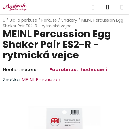
Přejít
Hledat
NÁKUP
na
obsah
KOŠÍK
Domů
/
Bicí a perkuse
/
Perkuse
/
Shakery
/
MEINL Percussion Egg
Shaker Pair ES2-R - rytmická vejce
MEINL Percussion Egg
Shaker Pair ES2-R -
rytmická vejce
Průměrné
Neohodnoceno
Podrobnosti hodnocení
hodnocení
Značka:
MEINL Percussion
produktu
je
0,0
z
5
hvězdiček.