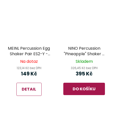
MEINL Percussion Egg
NINO Percussion
Shaker Pair ES2-Y -
"Pineapple" Shaker -
rytmická vejce
NINO595
Na dotaz
Skladem
123,14 Kč bez DPH
326,45 Kč bez DPH
149 Kč
395 Kč
DO KOŠÍKU
DETAIL