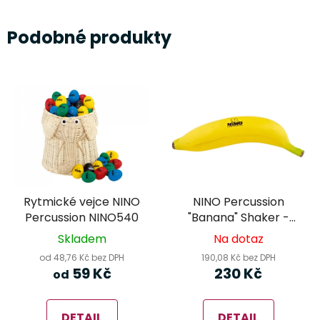
Podobné produkty
Rytmické vejce NINO
NINO Percussion
Percussion NINO540
"Banana" Shaker -
Yellow NINO597
Skladem
Na dotaz
od 48,76 Kč bez DPH
190,08 Kč bez DPH
59 Kč
230 Kč
od
DETAIL
DETAIL