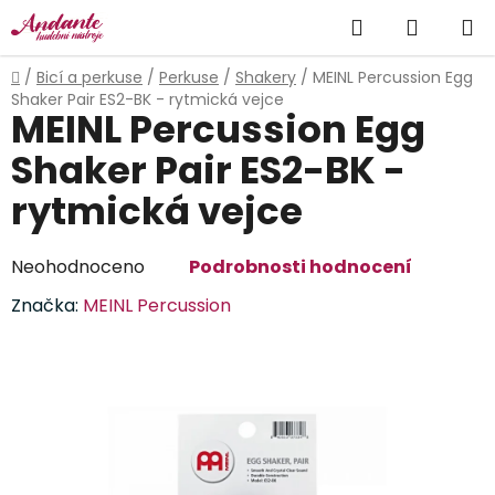
Přejít
Hledat
NÁKUP
na
obsah
KOŠÍK
Domů
/
Bicí a perkuse
/
Perkuse
/
Shakery
/
MEINL Percussion Egg
Shaker Pair ES2-BK - rytmická vejce
MEINL Percussion Egg
Shaker Pair ES2-BK -
rytmická vejce
Průměrné
Neohodnoceno
Podrobnosti hodnocení
hodnocení
Značka:
MEINL Percussion
produktu
je
0,0
z
5
hvězdiček.