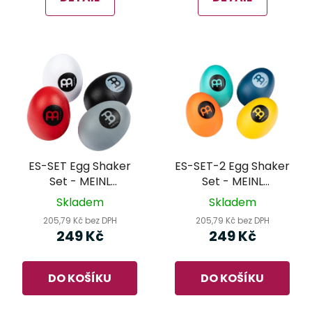
ES-SET Egg Shaker
ES-SET-2 Egg Shaker
Set - MEINL
Set - MEINL
Percussion
Percussion
Skladem
Skladem
205,79 Kč bez DPH
205,79 Kč bez DPH
249 Kč
249 Kč
DO KOŠÍKU
DO KOŠÍKU