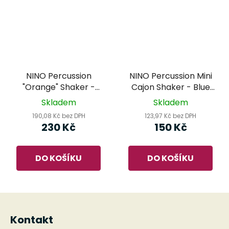
NINO Percussion
NINO Percussion Mini
"Orange" Shaker -
Cajon Shaker - Blue
Orange NINO598
NINO955B
Skladem
Skladem
190,08 Kč bez DPH
123,97 Kč bez DPH
230 Kč
150 Kč
DO KOŠÍKU
DO KOŠÍKU
Z
á
Kontakt
p