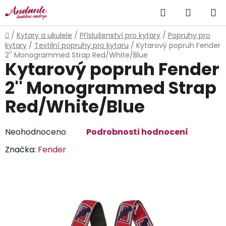
Přejít
Hledat
NÁKUP
na
obsah
KOŠÍK
Domů
/
Kytary a ukulele
/
Příslušenství pro kytary
/
Popruhy pro
kytary
/
Textilní popruhy pro kytaru
/
Kytarový popruh Fender
2'' Monogrammed Strap Red/White/Blue
Kytarový popruh Fender
2'' Monogrammed Strap
Red/White/Blue
Průměrné
Neohodnoceno
Podrobnosti hodnocení
hodnocení
Značka:
Fender
produktu
je
0,0
z
5
hvězdiček.