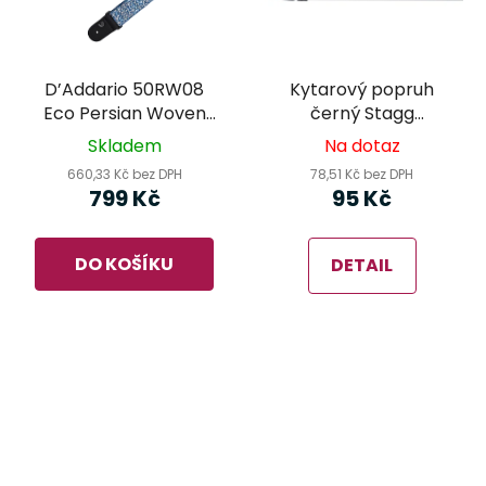
D’Addario 50RW08
Kytarový popruh
Eco Persian Woven
černý Stagg
Guitar Strap Blue –
BJA006BK
Skladem
Na dotaz
kytarový popruh
660,33 Kč bez DPH
78,51 Kč bez DPH
799 Kč
95 Kč
DO KOŠÍKU
DETAIL