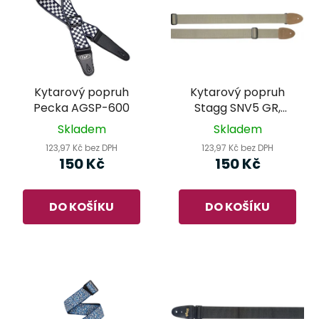
Kytarový popruh
Kytarový popruh
Pecka AGSP-600
Stagg SNV5 GR,
zelený
Skladem
Skladem
123,97 Kč bez DPH
123,97 Kč bez DPH
150 Kč
150 Kč
DO KOŠÍKU
DO KOŠÍKU