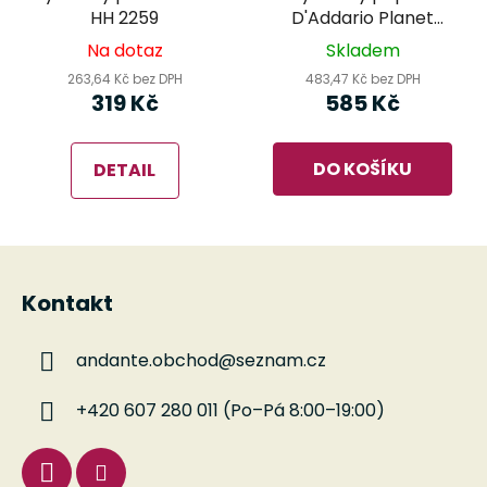
HH 2259
D'Addario Planet
Waves 50PCLV03
Na dotaz
Skladem
263,64 Kč bez DPH
483,47 Kč bez DPH
319 Kč
585 Kč
DO KOŠÍKU
DETAIL
Z
á
Kontakt
p
a
andante.obchod
@
seznam.cz
t
í
+420 607 280 011 (Po–Pá 8:00–19:00)