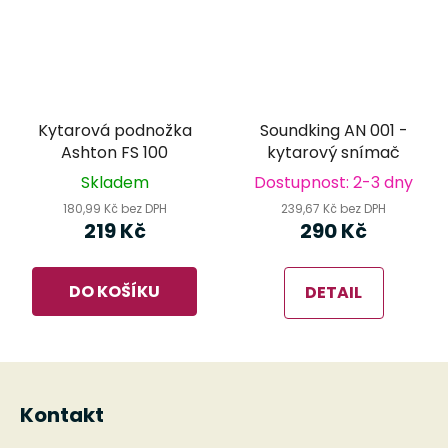
Kytarová podnožka
Soundking AN 001 -
Ashton FS 100
kytarový snímač
Skladem
Dostupnost: 2-3 dny
180,99 Kč bez DPH
239,67 Kč bez DPH
219 Kč
290 Kč
DO KOŠÍKU
DETAIL
Z
á
Kontakt
p