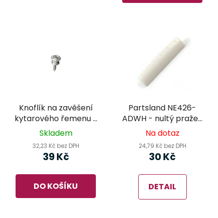
Knoflík na zavěšení
Partsland NE426-
kytarového řemenu -
ADWH - nultý pražec
Dunlop 7100 Strap
na kytaru
Skladem
Na dotaz
Button
32,23 Kč bez DPH
24,79 Kč bez DPH
39 Kč
30 Kč
DO KOŠÍKU
DETAIL