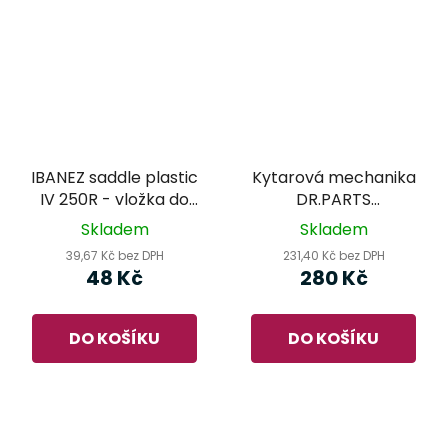
IBANEZ saddle plastic
Kytarová mechanika
IV 250R - vložka do
DR.PARTS
kobylky
AMH3003/CR
Skladem
Skladem
39,67 Kč bez DPH
231,40 Kč bez DPH
48 Kč
280 Kč
DO KOŠÍKU
DO KOŠÍKU