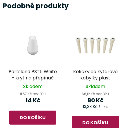
Podobné produkty
Partsland PST6 White
Kolíčky do kytarové
- kryt na přepínač
kobylky plast
snímačů
Skladem
Skladem
11,57 Kč bez DPH
66,12 Kč bez DPH
14 Kč
80 Kč
Měrná
13,33 Kč / 1 ks
cena:
DO KOŠÍKU
DO KOŠÍKU