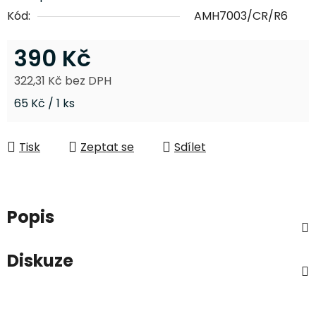
Kód:
AMH7003/CR/R6
390 Kč
322,31 Kč bez DPH
Měrná cena:
65 Kč / 1 ks
Tisk
Zeptat se
Sdílet
Popis
Diskuze