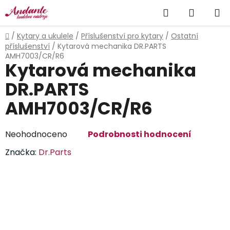
Přejít
Hledat
NÁKUP
na
obsah
KOŠÍK
Domů
/
Kytary a ukulele
/
Příslušenství pro kytary
/
Ostatní
příslušenství
/
Kytarová mechanika DR.PARTS
AMH7003/CR/R6
Kytarová mechanika
DR.PARTS
AMH7003/CR/R6
Průměrné
Neohodnoceno
Podrobnosti hodnocení
hodnocení
Značka:
Dr.Parts
produktu
je
0,0
z
5
hvězdiček.