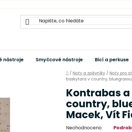
 nástroje
Smyčcové nástroje
Bicí a perkuse
Domů
/
Noty a zpěvníky
/
Noty pro s
baskytara v country, bluegrassu, 
Kontrabas a
country, blue
Macek, Vít Fi
Průměrné
Neohodnoceno
Podrob