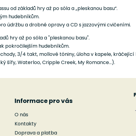
assu od základů hry až po sóla a „pleskanou basu“.
ovým hudebníkům.
ro údržbu a drobné opravy a CD s jazzovými cvičeními.
adů hry až po sóla a "pleskanou basu".
ak pokročilejším hudebníkům.
hody, 3/4 takt, mollové tóniny, úloha v kapele, kráčející b
ý šífy, Waterloo, Cripple Creek, My Romance...).
Informace pro vás
O nás
Kontakty
Doprava a platba