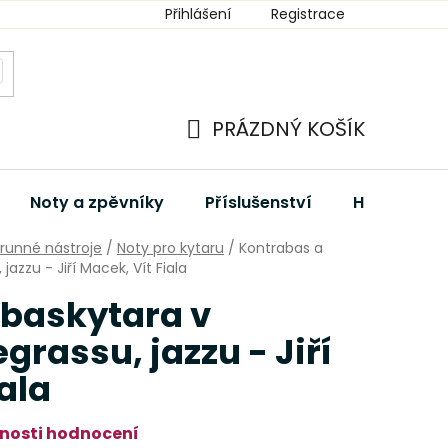
Přihlášení
Registrace
PRÁZDNÝ KOŠÍK
NÁKUPNÍ
KOŠÍK
Noty a zpěvníky
Příslušenství
Hudební dá
trunné nástroje
/
Noty pro kytaru
/
Kontrabas a
jazzu - Jiří Macek, Vít Fiala
 baskytara v
grassu, jazzu - Jiří
ala
nosti hodnocení