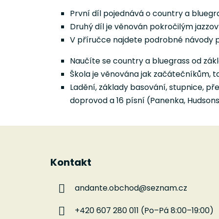
První díl pojednává o country a bluegr
Druhý díl je věnován pokročilým jazz
V příručce najdete podrobné návody p
Naučíte se country a bluegrass od zákl
Škola je věnována jak začátečníkům, t
Ladění, základy basování, stupnice, přec
doprovod a 16 písní (Panenka, Hudsonsk
Z
á
Kontakt
p
a
andante.obchod
@
seznam.cz
t
í
+420 607 280 011 (Po–Pá 8:00–19:00)