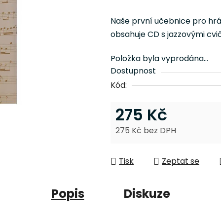
hodnocení
produktu
Naše první učebnice pro hrá
je
obsahuje CD s jazzovými cvi
0,0
z
Položka byla vyprodána…
5
Dostupnost
hvězdiček.
Kód:
275 Kč
275 Kč bez DPH
Měrná cena:
Tisk
Zeptat se
Popis
Diskuze