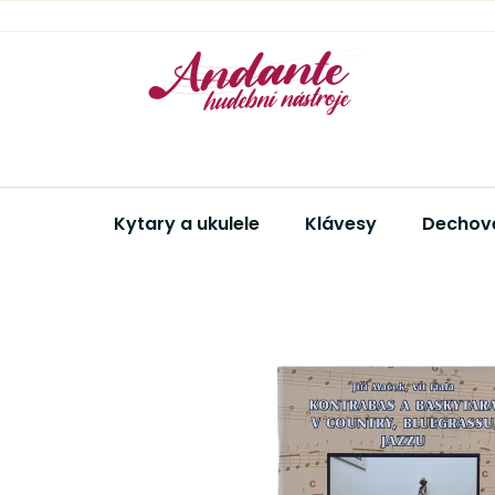
Přejít
na
obsah
Kytary a ukulele
Klávesy
Dechové