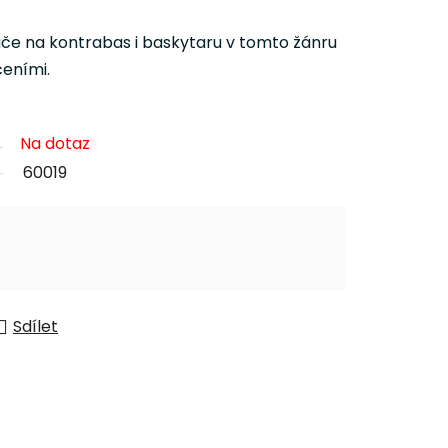
če na kontrabas i baskytaru v tomto žánru
čeními.
Na dotaz
60019
Sdílet