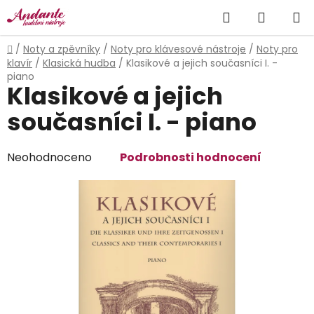
Přejít
Hledat
NÁKUP
na
obsah
KOŠÍK
Domů
/
Noty a zpěvníky
/
Noty pro klávesové nástroje
/
Noty pro
klavír
/
Klasická hudba
/
Klasikové a jejich současníci I. -
piano
Klasikové a jejich
současníci I. - piano
Průměrné
Neohodnoceno
Podrobnosti hodnocení
hodnocení
produktu
je
0,0
z
5
hvězdiček.