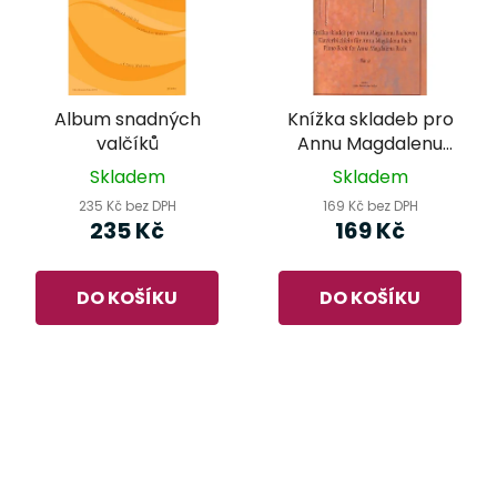
Album snadných
Knížka skladeb pro
valčíků
Annu Magdalenu
Bachovou - J. S. Bach
Skladem
Skladem
235 Kč bez DPH
169 Kč bez DPH
235 Kč
169 Kč
DO KOŠÍKU
DO KOŠÍKU