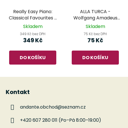
Really Easy Piano:
ALLA TURCA -
Classical Favourites -
Wolfgang Amadeus
24 well-known
Mozart
Skladem
Skladem
classics
349 Kč bez DPH
75 Kč bez DPH
349 Kč
75 Kč
DO KOŠÍKU
DO KOŠÍKU
Z
á
Kontakt
p
a
andante.obchod
@
seznam.cz
t
í
+420 607 280 011 (Po–Pá 8:00–19:00)