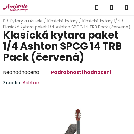
Přejít
Hledat
NÁKUP
na
obsah
KOŠÍK
Domů
/
Kytary a ukulele
/
Klasické kytary
/
Klasické kytary 1/4
/
Klasická kytara paket 1/4 Ashton SPCG 14 TRB Pack (červená)
Klasická kytara paket
1/4 Ashton SPCG 14 TRB
Pack (červená)
Průměrné
Neohodnoceno
Podrobnosti hodnocení
hodnocení
Značka:
Ashton
produktu
je
0,0
z
5
hvězdiček.