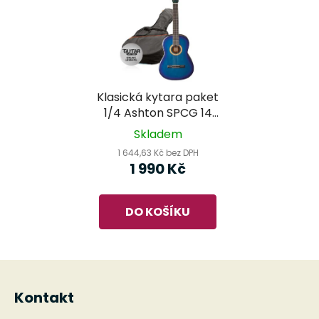
Klasická kytara paket
1/4 Ashton SPCG 14
TBB Pack (modrá)
Skladem
1 644,63 Kč bez DPH
1 990 Kč
DO KOŠÍKU
Z
á
Kontakt
p