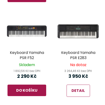
5
hvězdiček.
Keyboard Yamaha
Keyboard Yamaha
PSR F52
PSR E283
Skladem
Na dotaz
1 892,56 Kč bez DPH
3 264,46 Kč bez DPH
2 290 Kč
3 950 Kč
DO KOŠÍKU
DETAIL