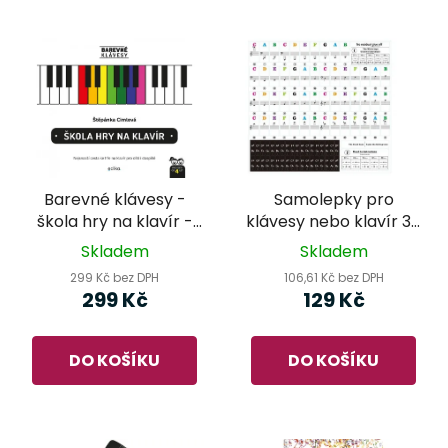
Barevné klávesy -
Samolepky pro
škola hry na klavír -
klávesy nebo klavír 37
Štěpánka Cimlová
- 88 kláves - barevný
Skladem
Skladem
tisk
299 Kč bez DPH
106,61 Kč bez DPH
299 Kč
129 Kč
DO KOŠÍKU
DO KOŠÍKU