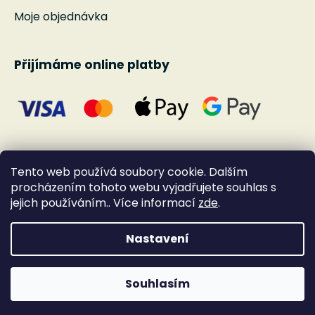
Moje objednávka
Přijímáme online platby
Tento web používá soubory cookie. Dalším
procházením tohoto webu vyjadřujete souhlas s
jejich používáním.. Více informací
zde
.
Nastavení
Vytvořil Shoptet
Souhlasím
Copyright 2026
Andante
. Všechna práva
vyhrazena.