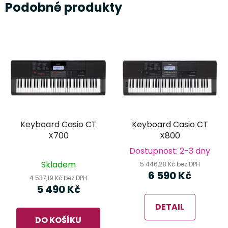
Podobné produkty
Keyboard Casio CT
Keyboard Casio CT
X700
X800
Dostupnost: 2-3 dny
Průměrné
Skladem
5 446,28 Kč bez DPH
hodnocení
6 590 Kč
4 537,19 Kč bez DPH
produktu
5 490 Kč
je
DETAIL
5,0
DO KOŠÍKU
z