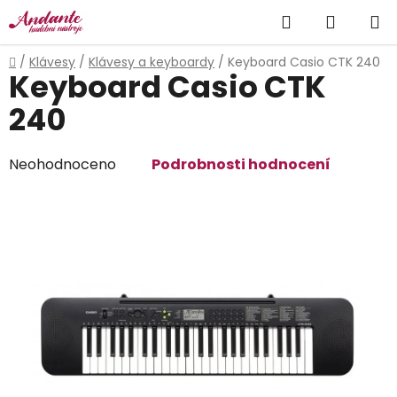
Přejít
Hledat
NÁKUP
na
obsah
KOŠÍK
Domů
/
Klávesy
/
Klávesy a keyboardy
/
Keyboard Casio CTK 240
Keyboard Casio CTK
240
Průměrné
Neohodnoceno
Podrobnosti hodnocení
hodnocení
produktu
je
0,0
z
5
hvězdiček.