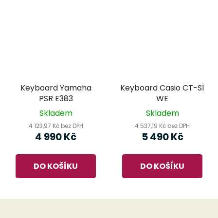
Keyboard Yamaha
Keyboard Casio CT-S1
PSR E383
WE
Skladem
Skladem
4 123,97 Kč bez DPH
4 537,19 Kč bez DPH
4 990 Kč
5 490 Kč
DO KOŠÍKU
DO KOŠÍKU
Z
á