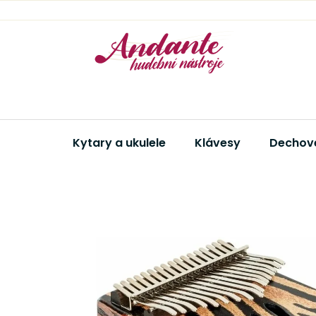
Přejít
na
obsah
Kytary a ukulele
Klávesy
Dechové