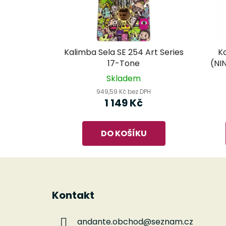
Kalimba Sela SE 254 Art Series
K
17-Tone
(NI
Skladem
949,59 Kč bez DPH
1 149 Kč
DO KOŠÍKU
Z
á
Kontakt
p
a
andante.obchod
@
seznam.cz