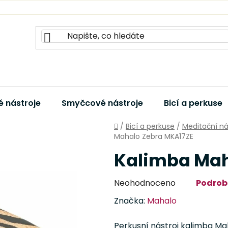
 nástroje
Smyčcové nástroje
Bicí a perkuse
Domů
/
Bicí a perkuse
/
Meditační ná
Mahalo Zebra MKA17ZE
Kalimba Mah
Průměrné
Neohodnoceno
Podrob
hodnocení
Značka:
Mahalo
produktu
je
Perkusní nástroj kalimba Ma