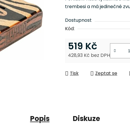
0,0
trembesi a má jedinečné zvu
z
5
Dostupnost
hvězdiček.
Kód:
519 Kč
428,93 Kč bez DPH
Měrná cena:
Tisk
Zeptat se
Popis
Diskuze