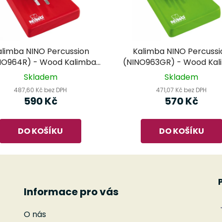
alimba NINO Percussion
Kalimba NINO Percussi
NO964R) - Wood Kalimba
(NINO963GR) - Wood Kal
Red, Medium
Green, Small
Skladem
Skladem
487,60 Kč bez DPH
471,07 Kč bez DPH
590 Kč
570 Kč
DO KOŠÍKU
DO KOŠÍKU
Informace pro vás
O nás