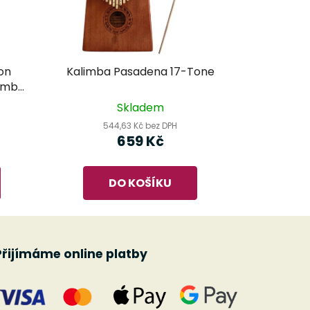
on
Kalimba Pasadena 17-Tone
imba
Skladem
544,63 Kč bez DPH
659 Kč
DO KOŠÍKU
Přijímáme online platby