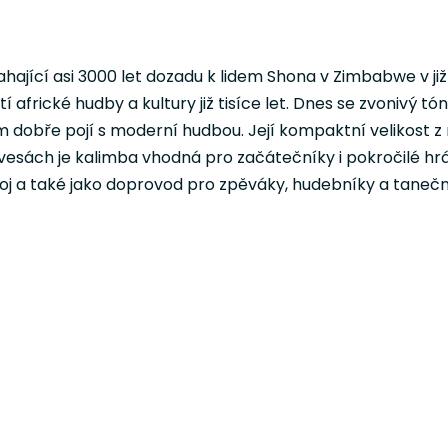
hající asi 3000 let dozadu k lidem Shona v Zimbabwe v již
tí africké hudby a kultury již tisíce let. Dnes se zvonivý
bře pojí s moderní hudbou. Její kompaktní velikost z ní 
esách je kalimba vhodná pro začátečníky i pokročilé hr
roj a také jako doprovod pro zpěváky, hudebníky a tanečn