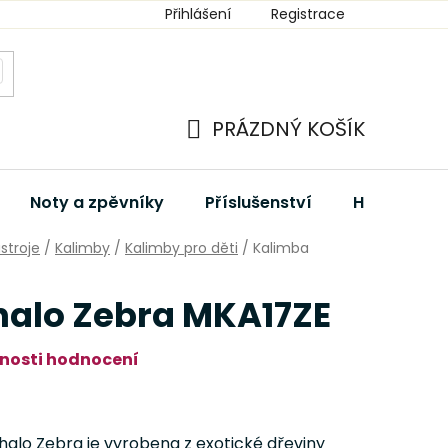
Přihlášení
Registrace
PRÁZDNÝ KOŠÍK
NÁKUPNÍ
KOŠÍK
Noty a zpěvníky
Příslušenství
Hudební dá
stroje
/
Kalimby
/
Kalimby pro děti
/
Kalimba
alo Zebra MKA17ZE
nosti hodnocení
halo Zebra je vyrobena z exotické dřeviny