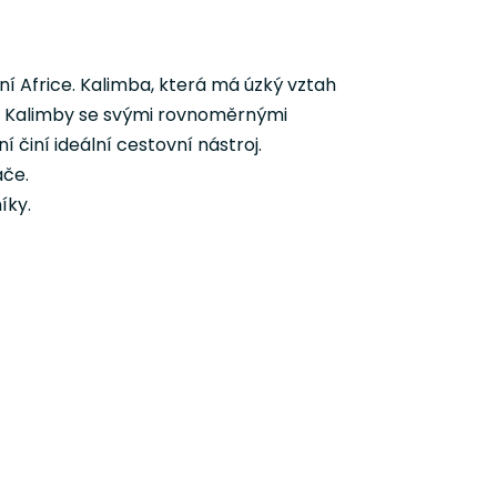
ní Africe. Kalimba, která má úzký vztah
 tón Kalimby se svými rovnoměrnými
činí ideální cestovní nástroj.
áče.
íky.