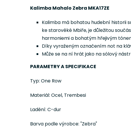
Kalimba Mahalo Zebra MKA17ZE
Kalimba má bohatou hudební historii sa
ke starověké Mbiře, je důležitou součás
harmoniemi a bohatým hřejivým tónem do
Díky vyraženým označením not na kláv
Může se na ní hrát jako na sólový nást
PARAMETRY A SPECIFIKACE
Typ: One Row
Materiál: Ocel, Trembesi
Ladění: C-dur
Barva podle výrobce: "Zebra"