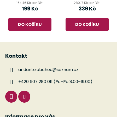
164,46 Kč bez DPH
280,17 Kč bez DPH
199 Kč
339 Kč
DO KOŠÍKU
DO KOŠÍKU
Z
á
Kontakt
p
a
andante.obchod
@
seznam.cz
t
í
+420 607 280 011 (Po–Pá 8:00–19:00)
Informace pro vás