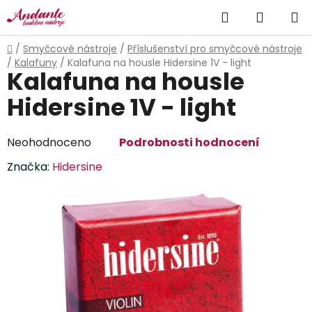
Přejít
Hledat
NÁKUP
na
obsah
KOŠÍK
Domů
/
Smyčcové nástroje
/
Příslušenství pro smyčcové nástroje
/
Kalafuny
/
Kalafuna na housle Hidersine 1V - light
Kalafuna na housle
Hidersine 1V - light
Průměrné
Neohodnoceno
Podrobnosti hodnocení
hodnocení
Značka:
Hidersine
produktu
je
0,0
z
5
hvězdiček.