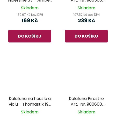
Hidersine 3V - Amber
Art.-Nr. 900500
Medium
Schwarz Rosin
Skladem
Skladem
139,67 Kč bez DPH
197,52 Kč bez DPH
169 Kč
239 Kč
DO KOŠÍKU
DO KOŠÍKU
Kalafuna na housle a
Kalafuna Pirastro
violu - Thomastik 199
Art.-Nr. 900800
Euphon
Tonica Rosin
Skladem
Skladem