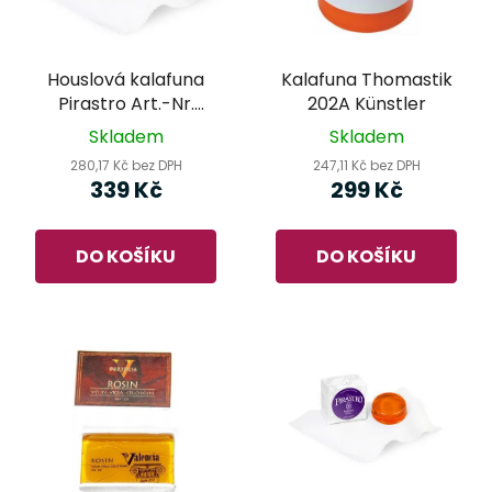
Houslová kalafuna
Kalafuna Thomastik
Pirastro Art.-Nr.
202A Künstler
900600 Goldflex Rosin
Skladem
Skladem
280,17 Kč bez DPH
247,11 Kč bez DPH
339 Kč
299 Kč
DO KOŠÍKU
DO KOŠÍKU