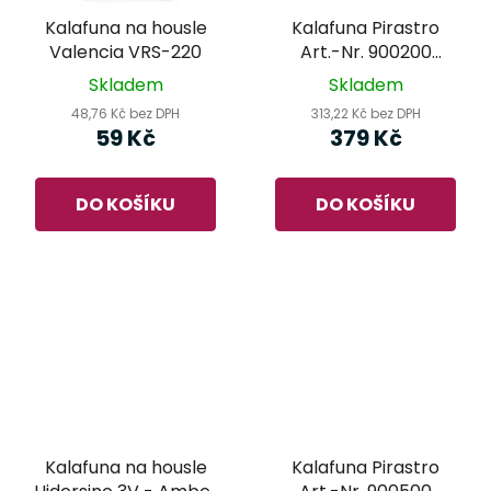
Kalafuna na housle
Kalafuna Pirastro
Valencia VRS-220
Art.-Nr. 900200
Eudoxa Rosin
Skladem
Skladem
48,76 Kč bez DPH
313,22 Kč bez DPH
59 Kč
379 Kč
DO KOŠÍKU
DO KOŠÍKU
Kalafuna na housle
Kalafuna Pirastro