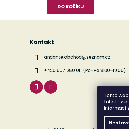
DO KOŠÍKU
Z
á
Kontakt
p
a
andante.obchod
@
seznam.cz
t
í
+420 607 280 011 (Po–Pá 8:00–19:00)
Tento web 
tohoto webu
informací
Nastave