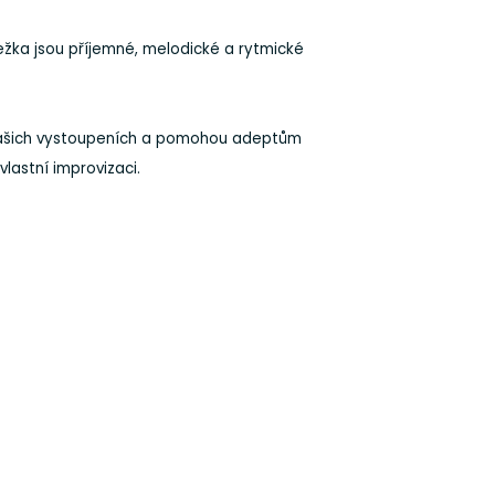
Ježka jsou příjemné, melodické a rytmické
 Vašich vystoupeních a pomohou adeptům
lastní improvizaci.