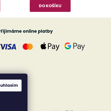
DO KOŠÍKU
Přijímáme online platby
ouhlasím