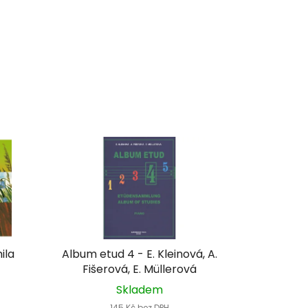
ila
Album etud 4 - E. Kleinová, A.
Fišerová, E. Müllerová
Skladem
145 Kč bez DPH