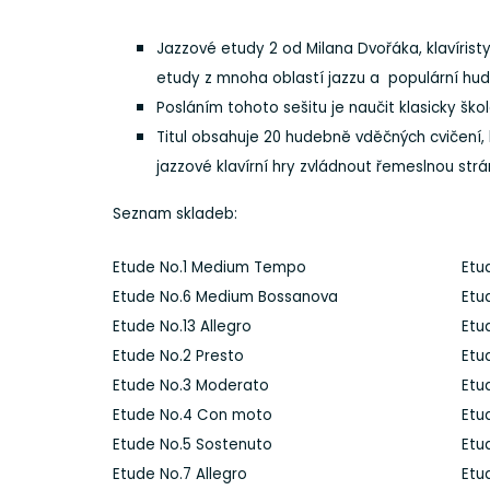
Jazzové etudy 2 od Milana Dvořáka, klavírist
etudy z mnoha oblastí jazzu a populární hudb
Posláním tohoto sešitu je naučit klasicky šk
Titul obsahuje 20 hudebně vděčných cvičení
jazzové klavírní hry zvládnout řemeslnou strá
Seznam skladeb:
Etude No.1 Medium Tempo
Etu
Etude No.6 Medium Bossanova
Etud
Etude No.13 Allegro
Etu
Etude No.2 Presto
Etu
Etude No.3 Moderato
Etu
Etude No.4 Con moto
Etu
Etude No.5 Sostenuto
Etu
Etude No.7 Allegro
Etu