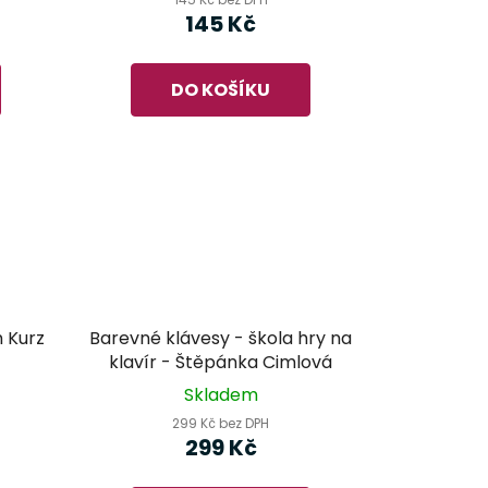
145 Kč
DO KOŠÍKU
m Kurz
Barevné klávesy - škola hry na
klavír - Štěpánka Cimlová
Skladem
299 Kč bez DPH
299 Kč