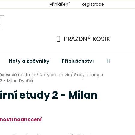
Přihlášení
Registrace
PRÁZDNÝ KOŠÍK
NÁKUPNÍ
KOŠÍK
Noty a zpěvníky
Příslušenství
Hudební dá
lávesové nástroje
/
Noty pro klavír
/
Školy, etudy a
 2 - Milan Dvořák
rní etudy 2 - Milan
nosti hodnocení