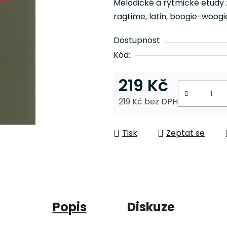
Melodické a rytmické etudy 
je
ragtime, latin, boogie-woogie
0,0
z
Dostupnost
5
Kód:
hvězdiček.
219 Kč
219 Kč bez DPH
Měrná cena:
Tisk
Zeptat se
Popis
Diskuze