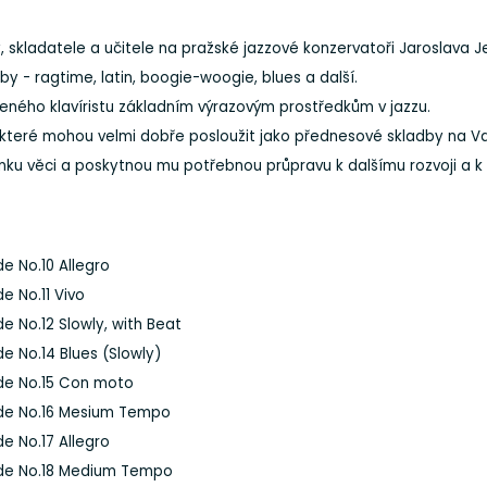
y, skladatele a učitele na pražské jazzové konzervatoři Jaroslava 
y - ragtime, latin, boogie-woogie, blues a další.
oleného klavíristu základním výrazovým prostředkům v jazzu.
, které mohou velmi dobře posloužit jako přednesové skladby na
nku věci a poskytnou mu potřebnou průpravu k dalšímu rozvoji a k v
de No.10 Allegro
e No.11 Vivo
de No.12 Slowly, with Beat
de No.14 Blues (Slowly)
de No.15 Con moto
de No.16 Mesium Tempo
de No.17 Allegro
de No.18 Medium Tempo