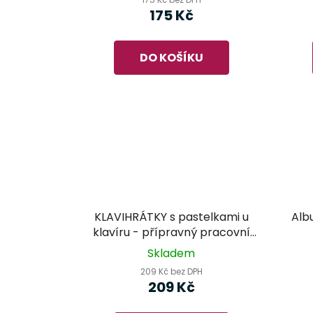
175 Kč
DO KOŠÍKU
KLAVIHRÁTKY s pastelkami u
Albu
klavíru - přípravný pracovní
sešit
Skladem
209 Kč bez DPH
209 Kč