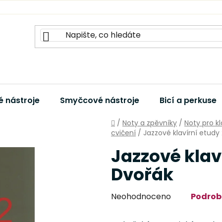
 nástroje
Smyčcové nástroje
Bicí a perkuse
Domů
/
Noty a zpěvníky
/
Noty pro k
cvičení
/
Jazzové klavírní etudy
Jazzové klaví
Dvořák
Průměrné
Neohodnoceno
Podrob
hodnocení
produktu