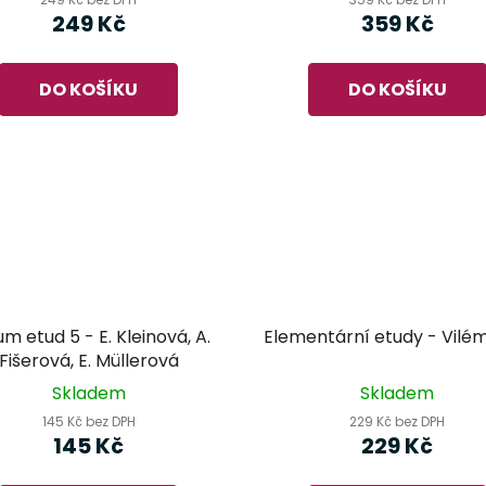
249 Kč
359 Kč
DO KOŠÍKU
DO KOŠÍKU
m etud 5 - E. Kleinová, A.
Elementární etudy - Vilé
Fišerová, E. Müllerová
Skladem
Skladem
145 Kč bez DPH
229 Kč bez DPH
145 Kč
229 Kč