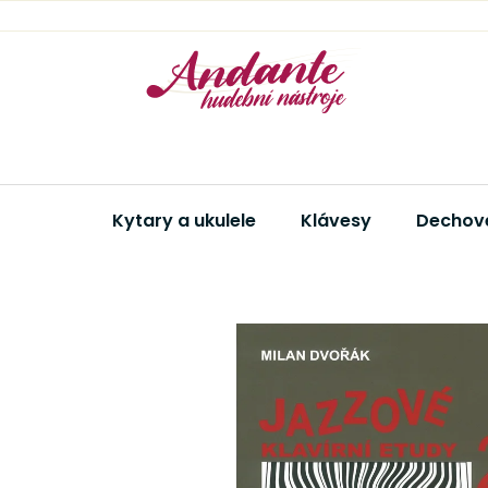
Přejít
na
obsah
Kytary a ukulele
Klávesy
Dechové