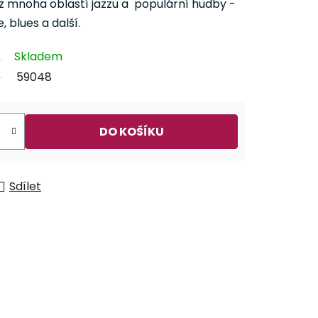
z mnoha oblastí jazzu a populární hudby -
, blues a další.
Skladem
59048
DO KOŠÍKU
Sdílet