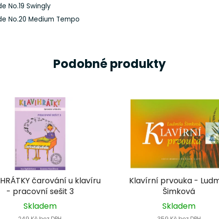
de No.19 Swingly
de No.20 Medium Tempo
Podobné produkty
HRÁTKY čarování u klavíru
Klavírní prvouka - Ludm
- pracovní sešit 3
Šimková
Skladem
Skladem
249 Kč bez DPH
359 Kč bez DPH