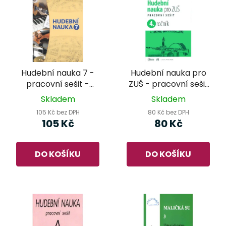
Hudební nauka 7 -
Hudební nauka pro
pracovní sešit -
ZUŠ - pracovní sešit
Martin Vozar
4.ročník - Martin
Skladem
Skladem
Vozar
105 Kč bez DPH
80 Kč bez DPH
105 Kč
80 Kč
DO KOŠÍKU
DO KOŠÍKU