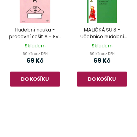
Hudební nauka -
MALIČKÁ SU 3 -
pracovní sešit A - Eva
Učebnice hudební
Klein
vychovy pro děti
Skladem
Skladem
mateřské a základní
69 Kč bez DPH
69 Kč bez DPH
školy
69 Kč
69 Kč
DO KOŠÍKU
DO KOŠÍKU