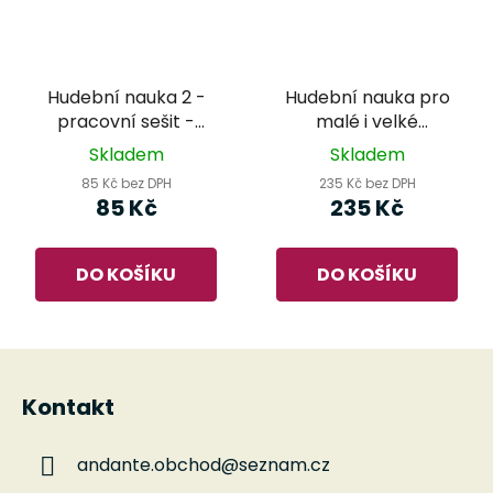
Hudební nauka 2 -
Hudební nauka pro
pracovní sešit -
malé i velké
Martin Vozar (2011)
muzikanty 1 - Dagmar
Skladem
Skladem
Lisá
85 Kč bez DPH
235 Kč bez DPH
85 Kč
235 Kč
DO KOŠÍKU
DO KOŠÍKU
Z
á
Kontakt
p
a
andante.obchod
@
seznam.cz
t