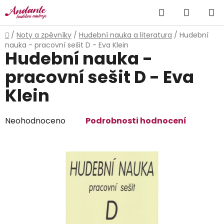
Přejít
Hledat
NÁKUP
na
obsah
KOŠÍK
Domů
/
Noty a zpěvníky
/
Hudební nauka a literatura
/
Hudební
nauka - pracovní sešit D - Eva Klein
Hudební nauka -
pracovní sešit D - Eva
Klein
Průměrné
Neohodnoceno
Podrobnosti hodnocení
hodnocení
produktu
je
0,0
z
5
hvězdiček.