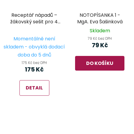
Receptář nápadů –
NOTOPÍSANKA 1 -
žákovský sešit pro 4.
MgA. Eva Šašinková
ročník ZUŠ
Skladem
Průměrné
Momentálně není
79 Kč bez DPH
hodnocení
79 Kč
skladem - obvyklá dodací
produktu
doba do 5 dnů
je
DO KOŠÍKU
175 Kč bez DPH
5,0
175 Kč
z
5
DETAIL
hvězdiček.