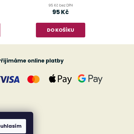
95 Kč bez DPH
95 Kč
DO KOŠÍKU
Přijímáme online platby
ouhlasím