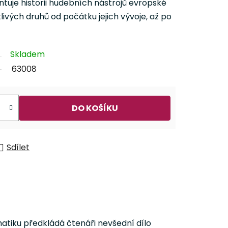
uje historii hudebních nástrojů evropské
livých druhů od počátku jejich vývoje, až po
Skladem
63008
DO KOŠÍKU
Sdílet
atiku předkládá čtenáři nevšední dílo