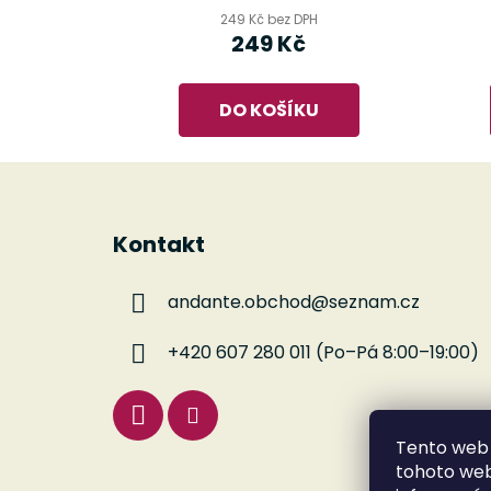
249 Kč bez DPH
249 Kč
DO KOŠÍKU
Z
á
Kontakt
p
a
andante.obchod
@
seznam.cz
t
í
+420 607 280 011 (Po–Pá 8:00–19:00)
Tento web 
tohoto webu