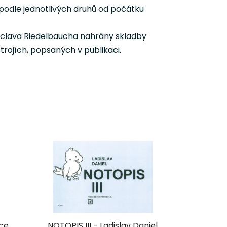
 podle jednotlivých druhů od počátku
áclava Riedelbaucha nahrány skladby
rojích, popsaných v publikaci.
ice
NOTOPIS III - Ladislav Daniel