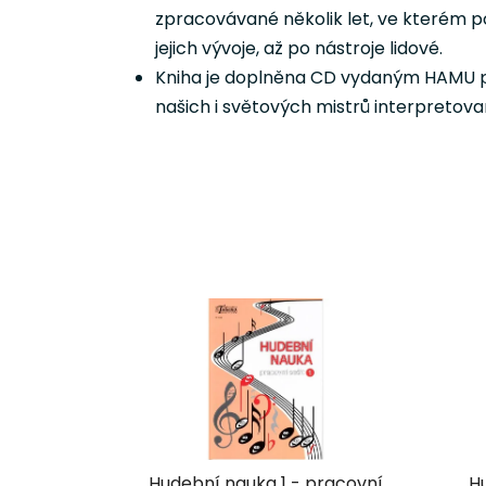
zpracovávané několik let, ve kterém po
jejich vývoje, až po nástroje lidové.
Kniha je doplněna CD vydaným HAMU pr
našich i světových mistrů interpretova
Hudební nauka 1 - pracovní
H