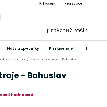
Přihlášení
Registrace
PRÁZDNÝ KOŠÍK
NÁKUPNÍ
KOŠÍK
Noty a zpěvníky
Příslušenství
Hudební dá
uka a literatura
/
Hudební nástroje - Bohuslav
roje - Bohuslav
nosti hodnocení