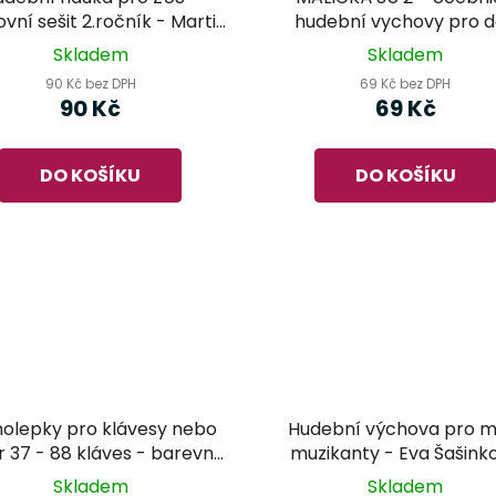
vní sešit 2.ročník - Martin
hudební vychovy pro d
Vozar
mateřské a základní šk
Skladem
Skladem
90 Kč bez DPH
69 Kč bez DPH
90 Kč
69 Kč
DO KOŠÍKU
DO KOŠÍKU
olepky pro klávesy nebo
Hudební výchova pro m
ír 37 - 88 kláves - barevný
muzikanty - Eva Šašink
tisk
(Hudební základy - prac
Skladem
Skladem