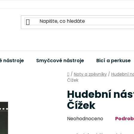
 nástroje
Smyčcové nástroje
Bicí a perkuse
Domů
/
Noty a zpěvníky
/
Hudební na
Čížek
Hudební nást
Čížek
Průměrné
Neohodnoceno
Podrob
hodnocení
produktu