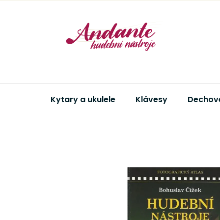
Přejít
na
obsah
Kytary a ukulele
Klávesy
Dechové