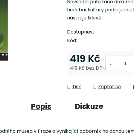
Nevšední publikace dokument
je
hudební kultury podle jednot
0,0
nástroje lidové.
z
5
Dostupnost
hvězdiček.
Kód:
419 Kč
419 Kč bez DPH
Měrná cena:
Tisk
Zeptat se
Popis
Diskuze
odního muzea v Praze a vynikající odborník na danou tem