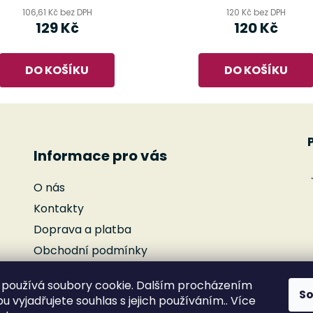
sešit 1)
106,61 Kč bez DPH
120 Kč bez DPH
129 Kč
120 Kč
DO KOŠÍKU
DO KOŠÍKU
Informace pro vás
O nás
Kontakty
Doprava a platba
Obchodní podmínky
Podmínky ochrany osobních údajů
používá soubory cookie. Dalším procházením
Reklamace
S
 vyjadřujete souhlas s jejich používáním.. Více