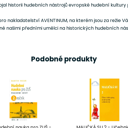
jal historii hudebních nástrojů evropské hudební kultury
o nakladatelství AVENTINUM, na kterém jsou za režie V
né našimi předními umělci na historických hudebních nást
Podobné produkty
udební nauka pro ZUŠ -
MALIČKÁ SU 2 - Učebn