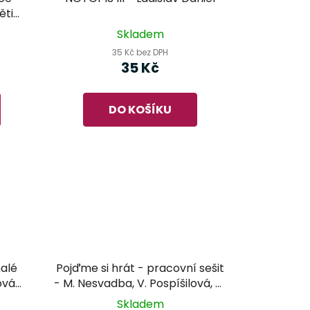
ěti
oly
Skladem
35 Kč bez DPH
35 Kč
DO KOŠÍKU
alé
Pojďme si hrát - pracovní sešit
ová
- M. Nesvadba, V. Pospíšilová, M.
ovní
Vozar
Skladem