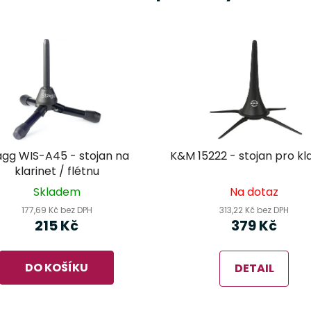
agg WIS-A45 - stojan na
K&M 15222 - stojan pro kl
klarinet / flétnu
Skladem
Na dotaz
177,69 Kč bez DPH
313,22 Kč bez DPH
215 Kč
379 Kč
DO KOŠÍKU
DETAIL