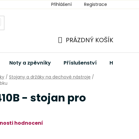
Přihlášení
Registrace
PRÁZDNÝ KOŠÍK
NÁKUPNÍ
KOŠÍK
Noty a zpěvníky
Příslušenství
Hudební dá
ky
/
Stojany a držáky na dechové nástroje
/
ubku
10B - stojan pro
nosti hodnocení