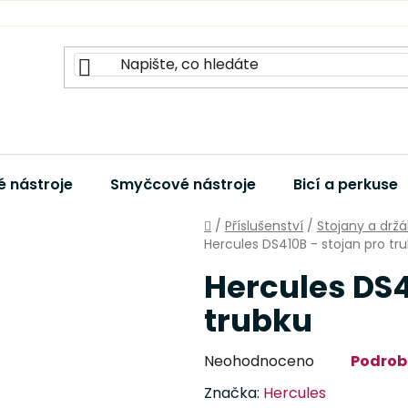
 nástroje
Smyčcové nástroje
Bicí a perkuse
Domů
/
Příslušenství
/
Stojany a držá
Hercules DS410B - stojan pro tr
Hercules DS4
trubku
Průměrné
Neohodnoceno
Podrob
hodnocení
Značka:
Hercules
produktu