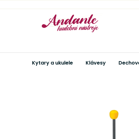
Přejít
na
obsah
Kytary a ukulele
Klávesy
Dechové