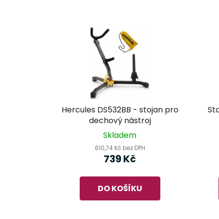
Hercules DS532BB - stojan pro
St
dechový nástroj
Skladem
610,74 Kč bez DPH
739 Kč
DO KOŠÍKU