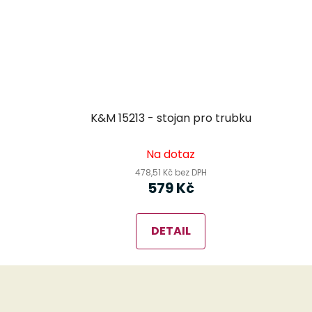
K&M 15213 - stojan pro trubku
Na dotaz
478,51 Kč bez DPH
579 Kč
DETAIL
Z
á