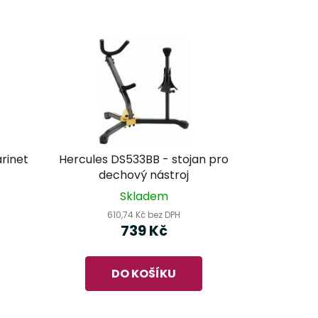
arinet
Hercules DS533BB - stojan pro
dechový nástroj
Skladem
610,74 Kč bez DPH
739 Kč
DO KOŠÍKU