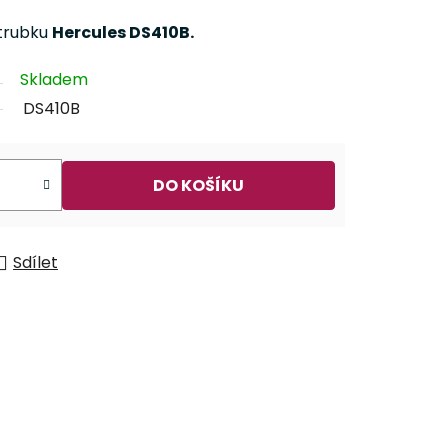
 trubku
Hercules DS410B.
Skladem
DS410B
DO KOŠÍKU
Sdílet