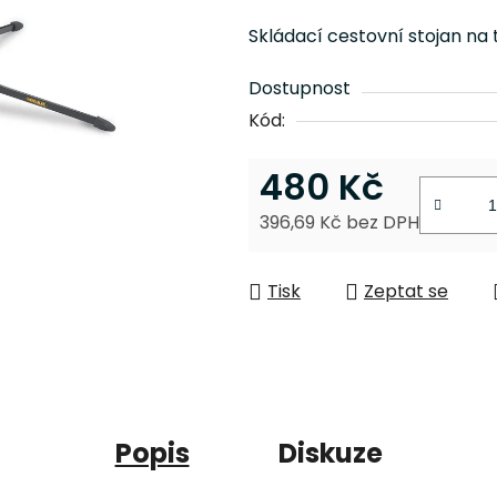
je
Skládací cestovní stojan na
0,0
z
Dostupnost
5
Kód:
hvězdiček.
480 Kč
396,69 Kč bez DPH
Měrná cena:
Tisk
Zeptat se
Popis
Diskuze