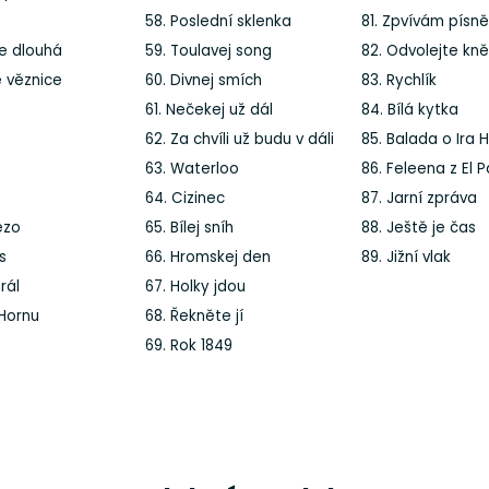
58. Poslední sklenka
81. Zpvívám písně
e dlouhá
59. Toulavej song
82. Odvolejte kn
é věznice
60. Divnej smích
83. Rychlík
61. Nečekej už dál
84. Bílá kytka
62. Za chvíli už budu v dáli
85. Balada o Ira 
63. Waterloo
86. Feleena z El 
64. Cizinec
87. Jarní zpráva
ezo
65. Bílej sníh
88. Ještě je čas
s
66. Hromskej den
89. Jižní vlak
rál
67. Holky jdou
 Hornu
68. Řekněte jí
69. Rok 1849