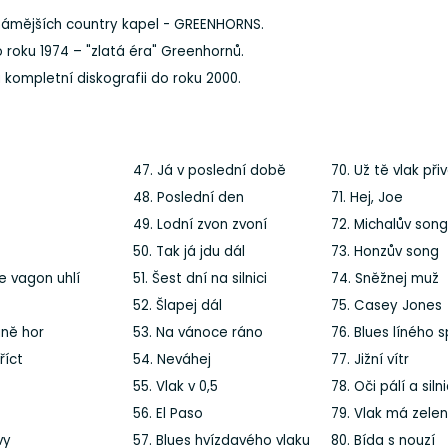
jznámějších country kapel - GREENHORNS.
o roku 1974 – "zlatá éra" Greenhornů.
a kompletní diskografii do roku 2000.
47. Já v poslední době
70. Už tě vlak při
48. Poslední den
71. Hej, Joe
49. Lodní zvon zvoní
72. Michalův song
50. Tak já jdu dál
73. Honzův song
e vagon uhlí
51. Šest dní na silnici
74. Sněžnej muž
52. Šlapej dál
75. Casey Jones
aně hor
53. Na vánoce ráno
76. Blues líného 
říct
54. Neváhej
77. Jižní vítr
55. Vlak v 0,5
78. Oči pálí a siln
56. El Paso
79. Vlak má zele
vy
57. Blues hvízdavého vlaku
80. Bída s nouzí