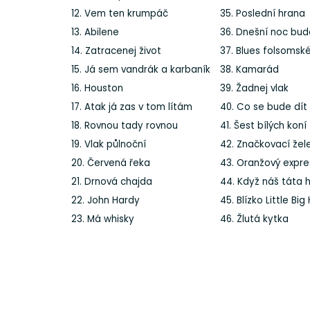
12. Vem ten krumpáč
35. Poslední hrana
13. Abilene
36. Dnešní noc bud
14. Zatracenej život
37. Blues folsomsk
15. Já sem vandrák a karbaník
38. Kamarád
16. Houston
39. Žadnej vlak
17. Atak já zas v tom lítám
40. Co se bude dít
18. Rovnou tady rovnou
41. Šest bílých koní
19. Vlak půlnoční
42. Značkovací žel
20. Červená řeka
43. Oranžový expre
21. Drnová chajda
44. Když náš táta h
22. John Hardy
45. Blízko Little Big
23. Má whisky
46. Žlutá kytka