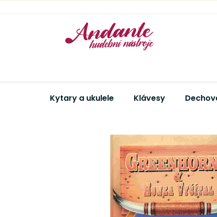
Přejít
na
obsah
Kytary a ukulele
Klávesy
Dechové