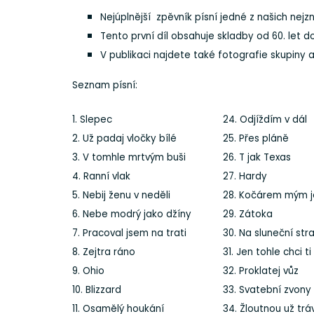
Nejúplnější zpěvník písní jedné z našich ne
Tento první díl obsahuje skladby od 60. let d
V publikaci najdete také fotografie skupiny 
Seznam písní:
1. Slepec
24. Odjíždím v dál
2. Už padaj vločky bílé
25. Přes pláně
3. V tomhle mrtvým buši
26. T jak Texas
4. Ranní vlak
27. Hardy
5. Nebij ženu v neděli
28. Kočárem mým j
6. Nebe modrý jako džíny
29. Zátoka
7. Pracoval jsem na trati
30. Na sluneční str
8. Zejtra ráno
31. Jen tohle chci ti 
9. Ohio
32. Proklatej vůz
10. Blizzard
33. Svatební zvony
11. Osamělý houkání
34. Žloutnou už trá