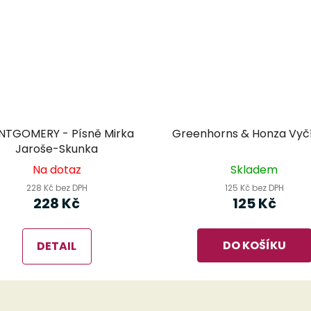
TGOMERY - Písně Mirka
Greenhorns & Honza Vyčí
Jaroše-Skunka
Na dotaz
Skladem
228 Kč bez DPH
125 Kč bez DPH
228 Kč
125 Kč
DO KOŠÍKU
DETAIL