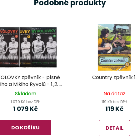
Podobné produkty
OLOVKY zpěvník - písně
Country zpěvník 1.
ho a Mikiho Ryvolů - 1.,2. a
3.díl
Skladem
Na dotaz
1 079 Kč bez DPH
119 Kč bez DPH
1 079 Kč
119 Kč
DO KOŠÍKU
DETAIL