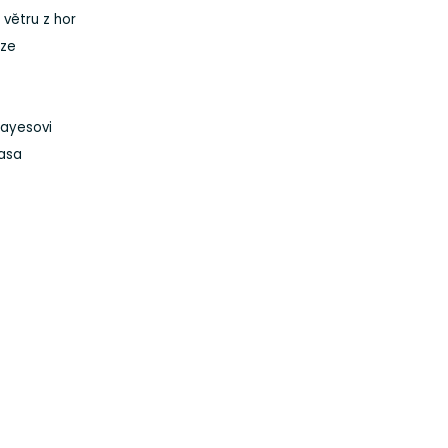
 větru z hor
ěze
Hayesovi
Pasa