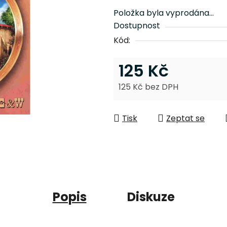
z
Položka byla vyprodána…
5
Dostupnost
hvězdiček.
Kód:
125 Kč
125 Kč bez DPH
Měrná cena:
Tisk
Zeptat se
Popis
Diskuze