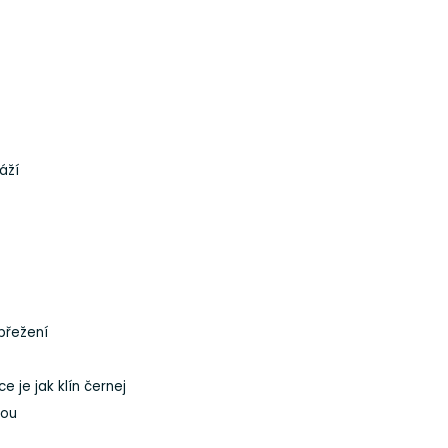
váží
spřežení
ice je jak klín černej
nou