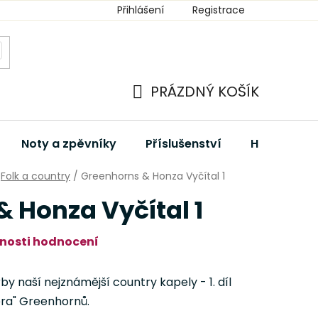
Přihlášení
Registrace
PRÁZDNÝ KOŠÍK
NÁKUPNÍ
KOŠÍK
Noty a zpěvníky
Příslušenství
Hudební dá
Folk a country
/
Greenhorns & Honza Vyčítal 1
 Honza Vyčítal 1
nosti hodnocení
by naší nejznámější country kapely - 1. díl
 éra" Greenhornů.