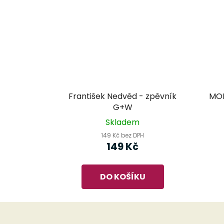
František Nedvěd - zpěvník
MON
G+W
Skladem
149 Kč bez DPH
149 Kč
DO KOŠÍKU
Z