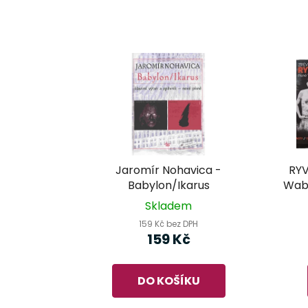
Jaromír Nohavica -
RYV
Babylon/Ikarus
Wabi
Skladem
159 Kč bez DPH
159 Kč
DO KOŠÍKU