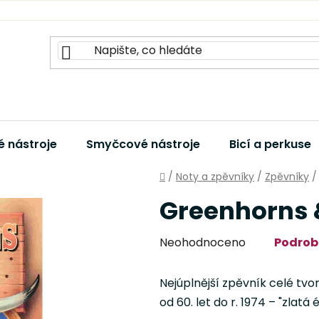
 nástroje
Smyčcové nástroje
Bicí a perkuse
Domů
/
Noty a zpěvníky
/
Zpěvníky
/
Greenhorns &
Průměrné
Neohodnoceno
Podrob
hodnocení
produktu
Nejúplnější zpěvník celé tvor
je
od 60. let do r. 1974 – "zlatá
0,0