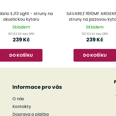
ario EJ13 Light - struny na
SAVAREZ 1610MF ARGEN
akustickou kytaru
struny na jazzovou kyt
Skladem
Skladem
197,52 Kč bez DPH
197,52 Kč bez DPH
239 Kč
239 Kč
DO KOŠÍKU
DO KOŠÍKU
Informace pro vás
O nás
Kontakty
Doprava a platba