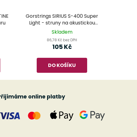
TINE
Gorstrings SIRIUS S-400 Super
aru
Light - struny na akustickou
kytaru
Skladem
86,78 Kč bez DPH
105 Kč
DO KOŠÍKU
Přijímáme online platby