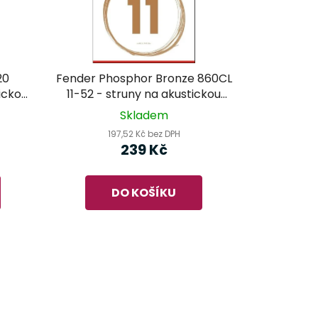
20
Fender Phosphor Bronze 860CL
tickou
11-52 - struny na akustickou
kytaru
Skladem
197,52 Kč bez DPH
239 Kč
DO KOŠÍKU