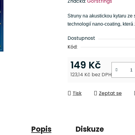
Značka:
Gorstrings
produktu
je
Struny na akustickou kytaru ze 
0,0
technologií nano-coating, která z
z
5
Dostupnost
hvězdiček.
Kód:
149 Kč
123,14 Kč bez DPH
Měrná cena:
Tisk
Zeptat se
Popis
Diskuze