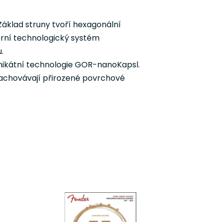
 Základ struny tvoří hexagonální
erní technologický systém
.
nikátní technologie
GOR-nanoKapsl.
 zachovávají přirozené povrchové