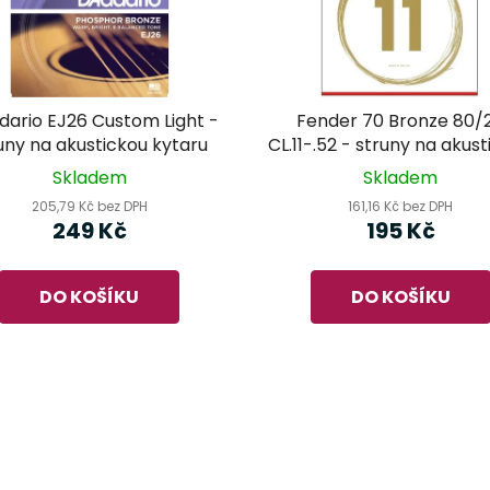
dario EJ26 Custom Light -
Fender 70 Bronze 80/
uny na akustickou kytaru
CL.11-.52 - struny na akus
kytaru
Skladem
Skladem
205,79 Kč bez DPH
161,16 Kč bez DPH
249 Kč
195 Kč
DO KOŠÍKU
DO KOŠÍKU