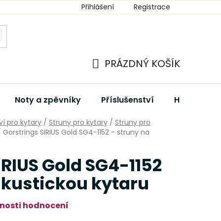
Přihlášení
Registrace
PRÁZDNÝ KOŠÍK
NÁKUPNÍ
KOŠÍK
Noty a zpěvníky
Příslušenství
Hudební dá
ví pro kytary
/
Struny pro kytary
/
Struny pro
/
Gorstrings SIRIUS Gold SG4-1152 - struny na
IRIUS Gold SG4-1152
akustickou kytaru
nosti hodnocení