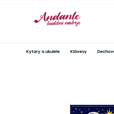
Přejít
na
obsah
Kytary a ukulele
Klávesy
Dechové