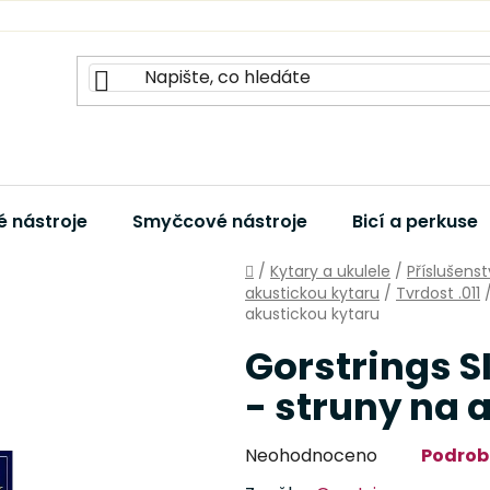
 nástroje
Smyčcové nástroje
Bicí a perkuse
Domů
/
Kytary a ukulele
/
Příslušenst
akustickou kytaru
/
Tvrdost .011
akustickou kytaru
Gorstrings S
- struny na 
Průměrné
Neohodnoceno
Podrob
hodnocení