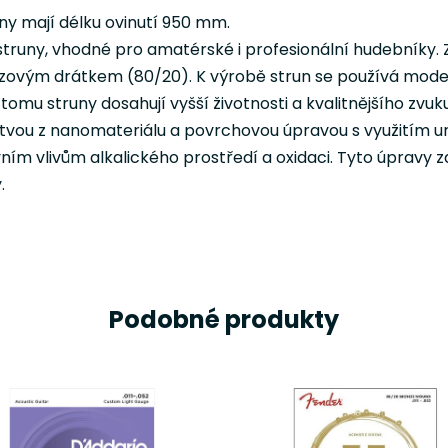
ny mají délku ovinutí 950 mm.
é struny, vhodné pro amatérské i profesionální hudebníky.
onzovým drátkem (80/20). K výrobě strun se používá mod
omu struny dosahují vyšší životnosti a kvalitnějšího zvuku
stvou z nanomateriálu a povrchovou úpravou s využitím u
vním vlivům alkalického prostředí a oxidaci. Tyto úpravy
.
Podobné produkty