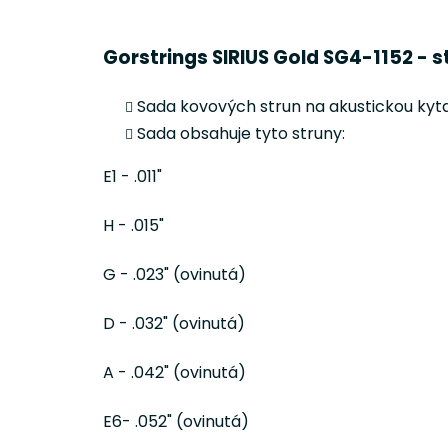
Gorstrings SIRIUS Gold SG4-1152 - 
Sada kovových strun na akustickou kyta
Sada obsahuje tyto struny:
E1 - .011"
H - .015"
G - .023" (ovinutá)
D - .032" (ovinutá)
A - .042" (ovinutá)
E6- .052" (ovinutá)