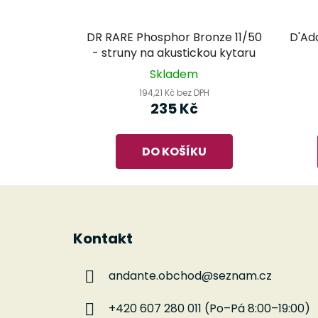
DR RARE Phosphor Bronze 11/50
D'Add
- struny na akustickou kytaru
Skladem
194,21 Kč bez DPH
235 Kč
DO KOŠÍKU
Z
á
Kontakt
p
a
andante.obchod
@
seznam.cz
t
í
+420 607 280 011 (Po–Pá 8:00–19:00)