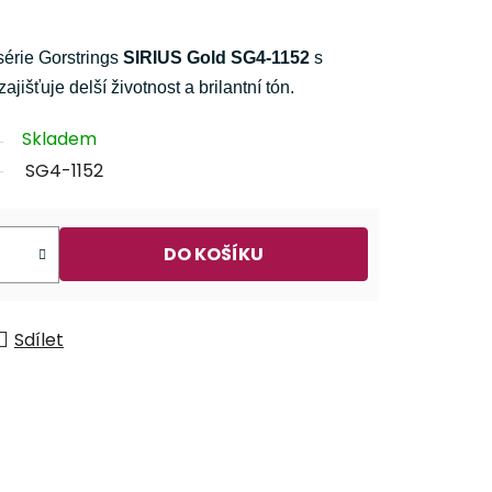
série Gorstrings
SIRIUS Gold SG4-1152
s
ajišťuje delší životnost a brilantní tón.
Skladem
SG4-1152
DO KOŠÍKU
Sdílet