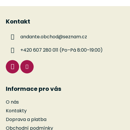
Z
á
Kontakt
p
a
andante.obchod
@
seznam.cz
t
í
+420 607 280 011 (Po–Pá 8:00–19:00)
Informace pro vás
O nás
Kontakty
Doprava a platba
Obchodní podmínky