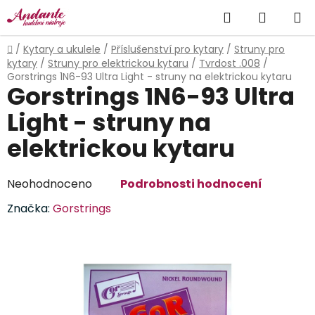
Přejít
Hledat
NÁKUP
na
obsah
KOŠÍK
Domů
/
Kytary a ukulele
/
Příslušenství pro kytary
/
Struny pro
kytary
/
Struny pro elektrickou kytaru
/
Tvrdost .008
/
Gorstrings 1N6-93 Ultra Light - struny na elektrickou kytaru
Gorstrings 1N6-93 Ultra
Light - struny na
elektrickou kytaru
Průměrné
Neohodnoceno
Podrobnosti hodnocení
hodnocení
Značka:
Gorstrings
produktu
je
0,0
z
5
hvězdiček.