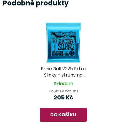
Podobné produkty
Ernie Ball 2225 Extra
Slinky - struny na
elektrickou kytaru
Skladem
169,42 Kč bez DPH
205 Kč
DO KOŠÍKU