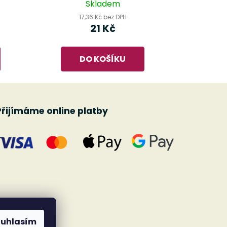
Skladem
17,36 Kč bez DPH
21 Kč
DO KOŠÍKU
Přijímáme online platby
ouhlasím