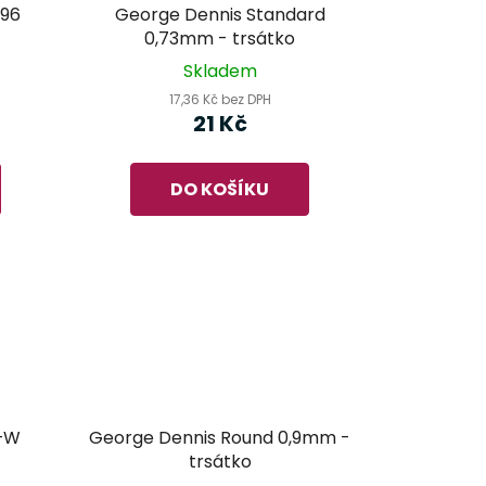
.96
George Dennis Standard
0,73mm - trsátko
Skladem
17,36 Kč bez DPH
21 Kč
DO KOŠÍKU
G+W
George Dennis Round 0,9mm -
trsátko