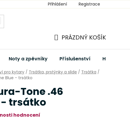
Přihlášení
Registrace
PRÁZDNÝ KOŠÍK
NÁKUPNÍ
KOŠÍK
Noty a zpěvníky
Příslušenství
Hudební dá
ví pro kytary
/
Trsátka, prstýnky a slide
/
Trsátka
/
e Blue - trsátko
ura-Tone .46
- trsátko
nosti hodnocení