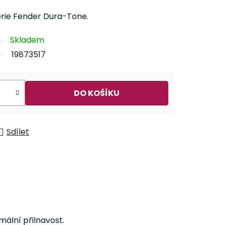
érie Fender Dura-Tone.
Skladem
19873517
DO KOŠÍKU
Sdílet
ální přilnavost.