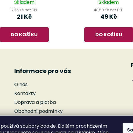
Skladem
Skladem
17,36 Kč bez DPH
40,50 Kč bez DPH
21 Kč
49 Kč
DO KOŠÍKU
DO KOŠÍKU
Informace pro vás
O nás
Kontakty
Doprava a platba
Obchodní podmínky
Podmínky ochrany osobních údajů
používá soubory cookie. Dalším procházením
Reklamace
S
 vyjadřujete souhlas s jejich používáním.. Více