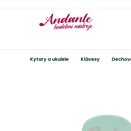
Přejít
na
obsah
Kytary a ukulele
Klávesy
Dechové