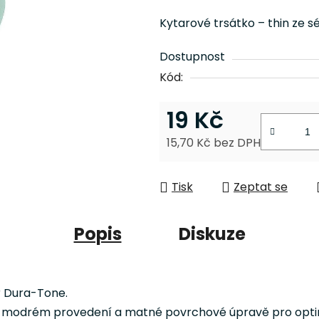
je
Kytarové trsátko – thin ze s
0,0
z
Dostupnost
5
Kód:
hvězdiček.
19 Kč
15,70 Kč bez DPH
Měrná cena:
Tisk
Zeptat se
Popis
Diskuze
er Dura-Tone.
v modrém provedení a matné povrchové úpravě pro optim