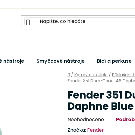
 nástroje
Smyčcové nástroje
Bicí a perkuse
Domů
/
Kytary a ukulele
/
Příslušenst
Fender 351 Dura-Tone .46 Daphn
Fender 351 D
Daphne Blue 
Průměrné
Neohodnoceno
Podrob
hodnocení
Značka:
Fender
produktu