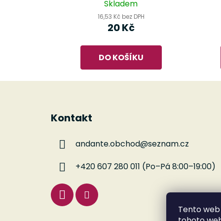
Skladem
16,53 Kč bez DPH
20 Kč
DO KOŠÍKU
Z
á
Kontakt
p
a
andante.obchod
@
seznam.cz
t
í
+420 607 280 011 (Po–Pá 8:00–19:00)
Tento web 
tohoto webu