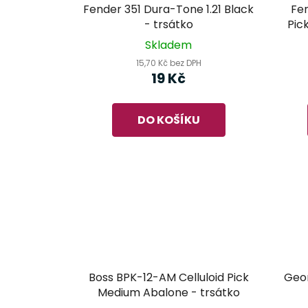
Fender 351 Dura-Tone 1.21 Black
Fe
- trsátko
Pic
Skladem
15,70 Kč bez DPH
19 Kč
DO KOŠÍKU
Boss BPK-12-AM Celluloid Pick
Geor
Medium Abalone - trsátko