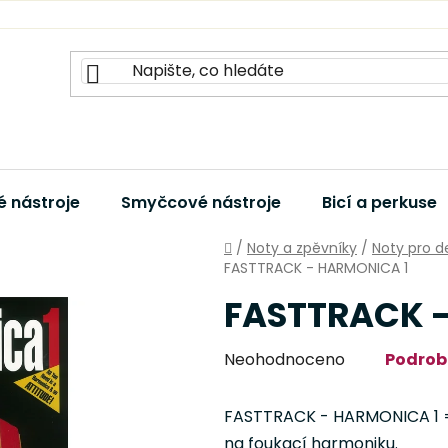
 nástroje
Smyčcové nástroje
Bicí a perkuse
Domů
/
Noty a zpěvníky
/
Noty pro d
FASTTRACK - HARMONICA 1
FASTTRACK 
Průměrné
Neohodnoceno
Podrob
hodnocení
produktu
FASTTRACK - HARMONICA 1 = n
je
na foukací harmoniku.