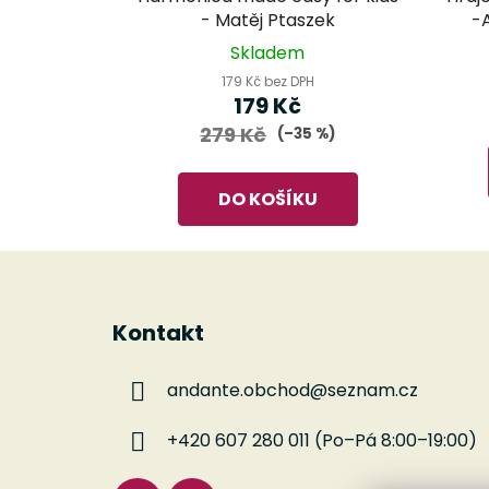
- Matěj Ptaszek
-
Skladem
179 Kč bez DPH
179 Kč
279 Kč
(–35 %)
DO KOŠÍKU
Z
á
Kontakt
p
a
andante.obchod
@
seznam.cz
t
í
+420 607 280 011 (Po–Pá 8:00–19:00)