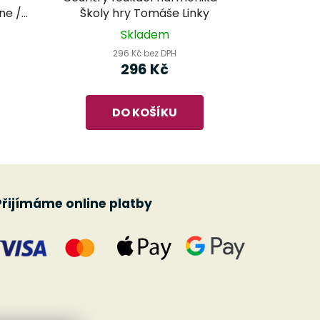
ne /
Školy hry Tomáše Linky
vodce
Skladem
iku
296 Kč bez DPH
296 Kč
DO KOŠÍKU
Přijímáme online platby