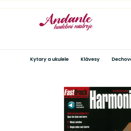
Přejít
na
obsah
Kytary a ukulele
Klávesy
Dechové