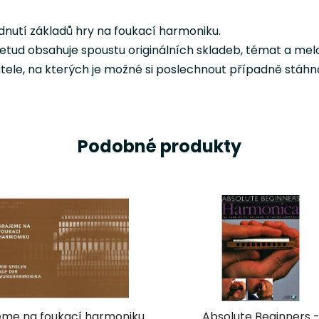
dnutí základů hry na foukací harmoniku.
 etud obsahuje spoustu originálních skladeb, témat a melo
atele, na kterých je možné si poslechnout případně stáhn
Podobné produkty
eme na foukací harmoniku
Absolute Beginners 