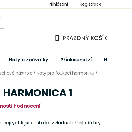
Přihlášení
Registrace
PRÁZDNÝ KOŠÍK
NÁKUPNÍ
KOŠÍK
Noty a zpěvníky
Příslušenství
Hudební dá
echové nástroje
/
Noty pro foukací harmoniku
/
- HARMONICA 1
nosti hodnocení
ejrychlejší cesta ke zvládnutí základů hry