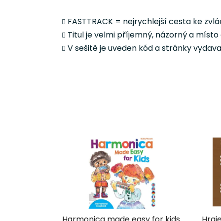
FASTTRACK = nejrychlejší cesta ke zvlá
Titul je velmi příjemný, názorný a místo
V sešitě je uveden kód a stránky vydav
Harmonica made easy for kids
Hraj