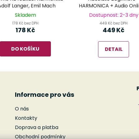
Adolf Langer, Emil Mach
HARMONICA + Audio Onli
kompletní obrazový prů
Skladem
Dostupnost: 2-3 dny
hry na foukací harmon
178 Kč bez DPH
449 Kč bez DPH
178 Kč
449 Kč
DO KOŠÍKU
DETAIL
Informace pro vás
O nás
Kontakty
Doprava a platba
Obchodní podmínky