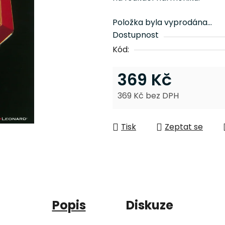
0,0
z
Položka byla vyprodána…
5
Dostupnost
hvězdiček.
Kód:
369 Kč
369 Kč bez DPH
Měrná cena:
Tisk
Zeptat se
Popis
Diskuze