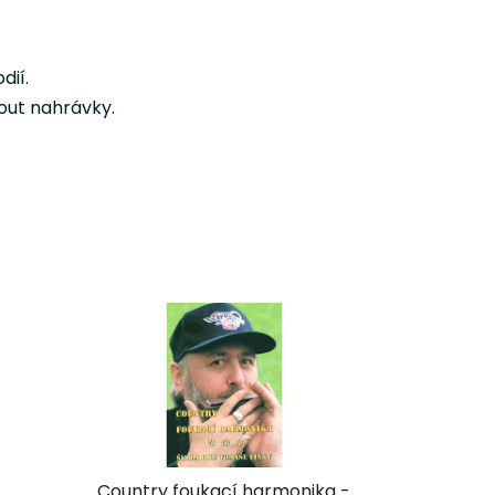
dií.
out nahrávky.
-
Country foukací harmonika -