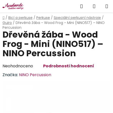
Přejít
Hledat
NÁKUP
na
obsah
KOŠÍK
Domů
/
Bicí a perkuse
/
Perkuse
/
Speciální perkusní nástroje
/
Guiro
/
Dřevěná žába - Wood Frog - Mini (NINO517) – NINO
Percussion
Dřevěná žába - Wood
Frog - Mini (NINO517) –
NINO Percussion
Průměrné
Neohodnoceno
Podrobnosti hodnocení
hodnocení
Značka:
NINO Percussion
produktu
je
0,0
z
5
hvězdiček.