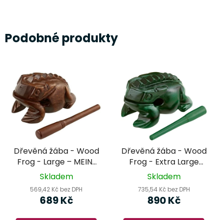
Podobné produkty
Dřevěná žába - Wood
Dřevěná žába - Wood
Frog - Large – MEINL
Frog - Extra Large
Percussion
(NINO516GR) – NINO
Skladem
Skladem
Percussion
569,42 Kč bez DPH
735,54 Kč bez DPH
689 Kč
890 Kč