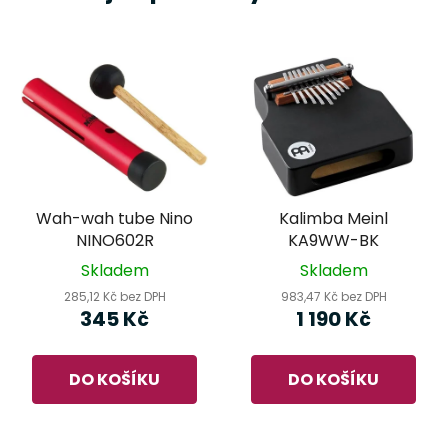
Wah-wah tube Nino
Kalimba Meinl
NINO602R
KA9WW-BK
Skladem
Skladem
285,12 Kč bez DPH
983,47 Kč bez DPH
345 Kč
1 190 Kč
DO KOŠÍKU
DO KOŠÍKU