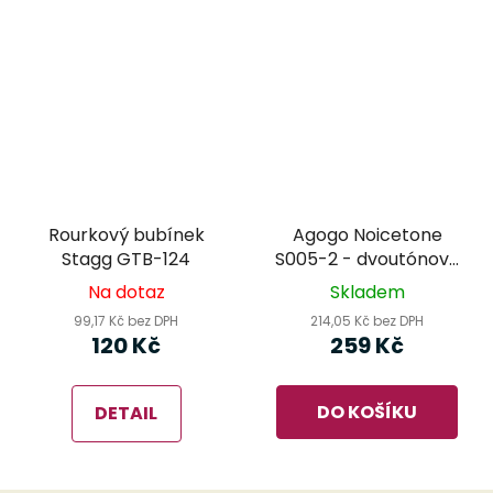
Rourkový bubínek
Agogo Noicetone
Stagg GTB-124
S005-2 - dvoutónové
drhlo / guiro
Na dotaz
Skladem
99,17 Kč bez DPH
214,05 Kč bez DPH
120 Kč
259 Kč
DO KOŠÍKU
DETAIL