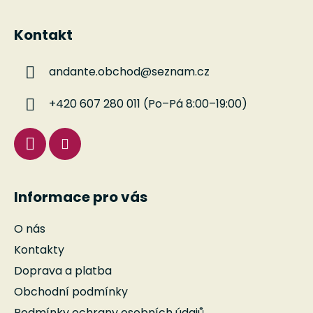
Z
á
Kontakt
p
a
andante.obchod
@
seznam.cz
t
í
+420 607 280 011 (Po–Pá 8:00–19:00)
Informace pro vás
O nás
Kontakty
Doprava a platba
Obchodní podmínky
Podmínky ochrany osobních údajů