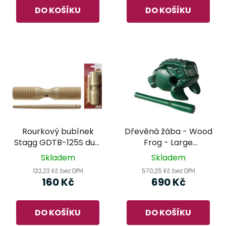
DO KOŠÍKU
DO KOŠÍKU
Rourkový bubínek
Dřevěná žába - Wood
Stagg GDTB-125S dual
Frog - Large
tick tone
(NINO515GR) – NINO
Skladem
Skladem
Percussion
132,23 Kč bez DPH
570,25 Kč bez DPH
160 Kč
690 Kč
DO KOŠÍKU
DO KOŠÍKU