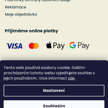
Reklamace
Moje objednávka
Přijímáme online platby
Tento web používá soubory cookie. Dalším
procházením tohoto webu vyjadřujete souhlas s
jejich používáním.. Více informací
zde
.
Nastavení
Vytvořil Shoptet
Souhlasím
Copyright 2026
Andante
. Všechna práva