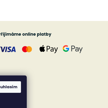
Přijímáme online platby
ouhlasím