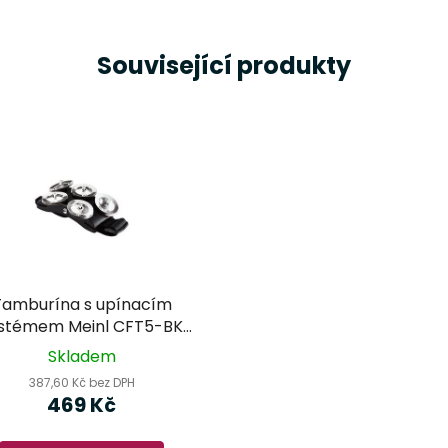
Související produkty
Tamburína s upínacím
stémem Meinl CFT5-BK
ajon Foot Tambourine)
Skladem
387,60 Kč bez DPH
469 Kč