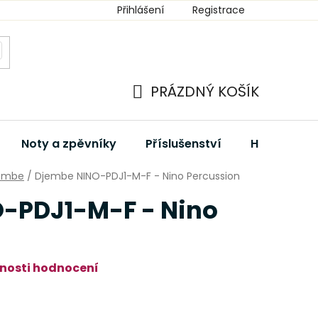
Přihlášení
Registrace
PRÁZDNÝ KOŠÍK
NÁKUPNÍ
KOŠÍK
Noty a zpěvníky
Příslušenství
Hudební dá
embe
/
Djembe NINO-PDJ1-M-F - Nino Percussion
-PDJ1-M-F - Nino
nosti hodnocení