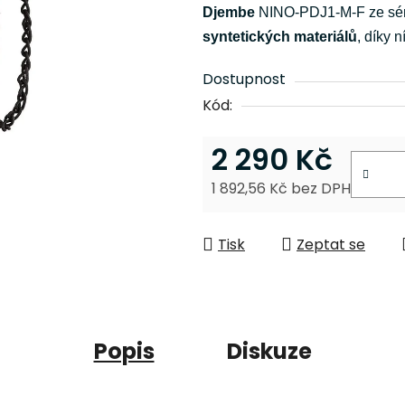
je
Djembe
NINO-PDJ1-M-F ze séri
0,0
syntetických materiálů
, díky n
z
5
Dostupnost
hvězdiček.
Kód:
2 290 Kč
1 892,56 Kč bez DPH
Měrná cena:
Tisk
Zeptat se
Popis
Diskuze