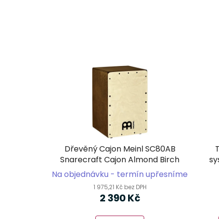
Dřevěný Cajon Meinl SC80AB
Snarecraft Cajon Almond Birch
sy
(C
Na objednávku - termín upřesníme
1 975,21 Kč bez DPH
2 390 Kč