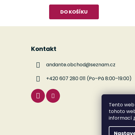
DO KOŠÍKU
Z
á
Kontakt
p
a
andante.obchod
@
seznam.cz
t
í
+420 607 280 011 (Po–Pá 8:00–19:00)
Tento web 
tohoto webu
informací
Nastave