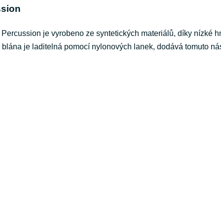
ssion
cussion je vyrobeno ze syntetických materiálů, díky nízké hmot
á blána je laditelná pomocí nylonových lanek, dodává tomuto nást