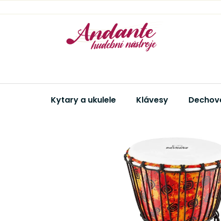
Přejít
na
obsah
Kytary a ukulele
Klávesy
Dechové