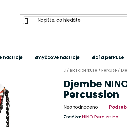
 nástroje
Smyčcové nástroje
Bicí a perkuse
Domů
/
Bicí a perkuse
/
Perkuse
/
Dj
Djembe NINO
Percussion
Průměrné
Neohodnoceno
Podrob
hodnocení
Značka:
NINO Percussion
produktu