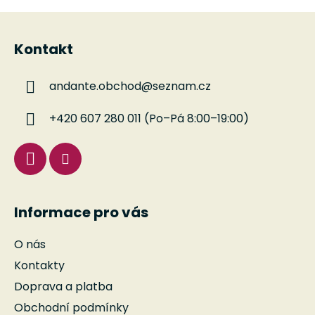
Z
á
Kontakt
p
a
andante.obchod
@
seznam.cz
t
í
+420 607 280 011 (Po–Pá 8:00–19:00)
Informace pro vás
O nás
Kontakty
Doprava a platba
Obchodní podmínky