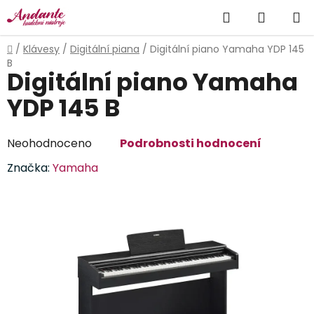
Přejít
Hledat
NÁKUP
na
obsah
KOŠÍK
Domů
/
Klávesy
/
Digitální piana
/
Digitální piano Yamaha YDP 145
B
Digitální piano Yamaha
YDP 145 B
Průměrné
Neohodnoceno
Podrobnosti hodnocení
hodnocení
Značka:
Yamaha
produktu
je
0,0
z
5
hvězdiček.