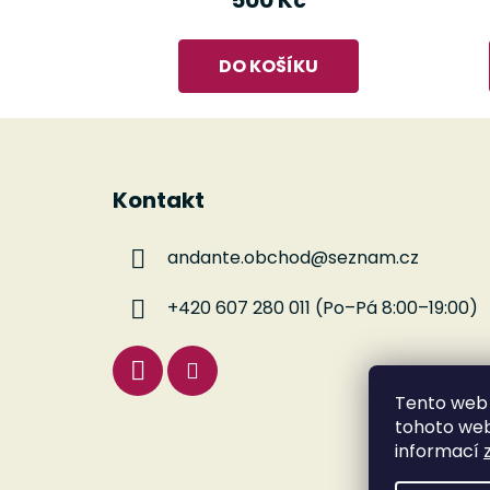
500 Kč
DO KOŠÍKU
Z
á
Kontakt
p
a
andante.obchod
@
seznam.cz
t
í
+420 607 280 011 (Po–Pá 8:00–19:00)
Tento web 
tohoto webu
informací