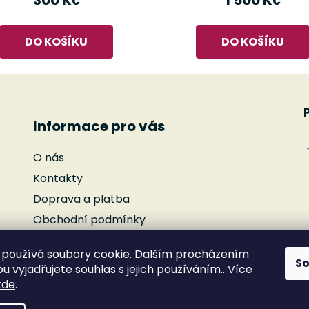
300 Kč
1 500 Kč
DO KOŠÍKU
DO KOŠÍKU
Informace pro vás
O nás
Kontakty
Doprava a platba
Obchodní podmínky
Podmínky ochrany osobních údajů
používá soubory cookie. Dalším procházením
Reklamace
S
 vyjadřujete souhlas s jejich používáním.. Více
Moje objednávka
zde
.