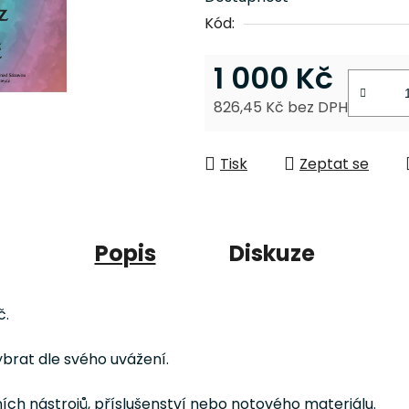
z
Kód:
5
hvězdiček.
1 000 Kč
826,45 Kč bez DPH
Měrná cena:
Tisk
Zeptat se
Popis
Diskuze
č.
ybrat dle svého uvážení.
ch nástrojů, příslušenství nebo notového materiálu.