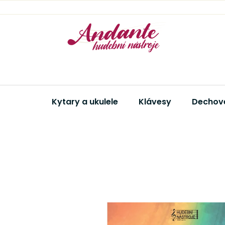
Přejít
na
obsah
Kytary a ukulele
Klávesy
Dechové