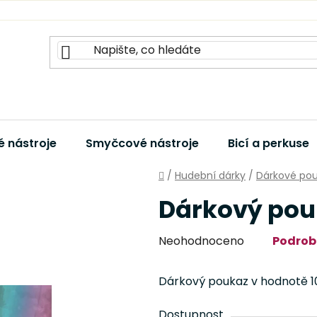
 nástroje
Smyčcové nástroje
Bicí a perkuse
Domů
/
Hudební dárky
/
Dárkové po
Dárkový pou
Průměrné
Neohodnoceno
Podrob
hodnocení
produktu
Dárkový poukaz v hodnotě 1
je
0,0
Dostupnost