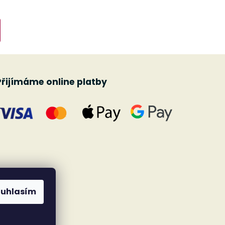
Přijímáme online platby
ouhlasím