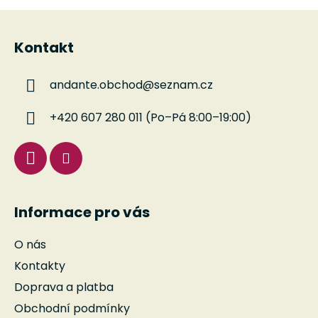
Z
á
Kontakt
p
a
andante.obchod
@
seznam.cz
t
í
+420 607 280 011 (Po–Pá 8:00–19:00)
Informace pro vás
O nás
Kontakty
Doprava a platba
Obchodní podmínky