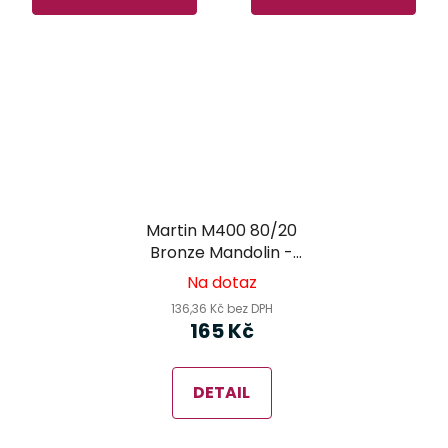
Martin M400 80/20
Bronze Mandolin -
struny na mandolínu
Na dotaz
136,36 Kč bez DPH
165 Kč
DETAIL