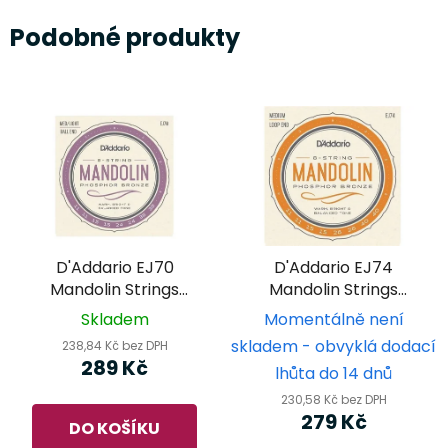
Podobné produkty
D'Addario EJ70
D'Addario EJ74
Mandolin Strings
Mandolin Strings
Med/Light - struny na
Medium - struny na
Skladem
Momentálně není
mandolínu
mandolínu
skladem - obvyklá dodací
238,84 Kč bez DPH
289 Kč
lhůta do 14 dnů
230,58 Kč bez DPH
279 Kč
DO KOŠÍKU