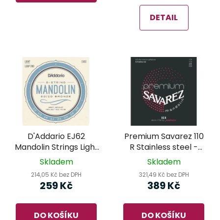
DETAIL
D'Addario EJ62
Premium Savarez 110
Mandolin Strings Light
R Stainless steel -
- struny na mandolínu
struny na mandolínu
Skladem
Skladem
214,05 Kč bez DPH
321,49 Kč bez DPH
259 Kč
389 Kč
DO KOŠÍKU
DO KOŠÍKU