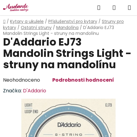
Přejít
Hledat
NÁKUP
na
obsah
KOŠÍK
Domů
/
Kytary a ukulele
/
Příslušenství pro kytary
/
Struny pro
kytary
/
Ostatní struny
/
Mandolína
/
D'Addario EJ73
Mandolin Strings Light - struny na mandolínu
D'Addario EJ73
Mandolin Strings Light -
struny na mandolínu
Průměrné
Neohodnoceno
Podrobnosti hodnocení
hodnocení
Značka:
D'Addario
produktu
je
0,0
z
5
hvězdiček.