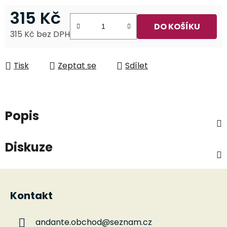
315 Kč
DO KOŠÍKU
315 Kč bez DPH
Měrná cena:
Tisk
Zeptat se
Sdílet
Popis
Diskuze
Z
á
Kontakt
p
a
andante.obchod
@
seznam.cz