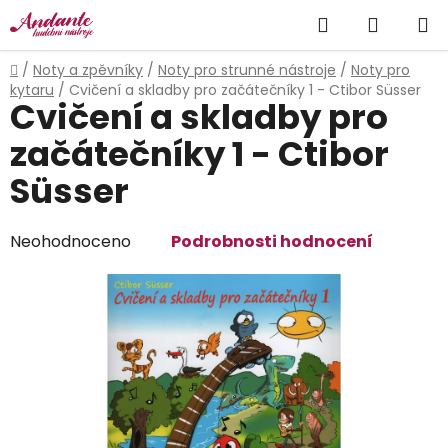
Přejít
Hledat
NÁKUP
na
obsah
KOŠÍK
Domů
/
Noty a zpěvníky
/
Noty pro strunné nástroje
/
Noty pro
kytaru
/
Cvičení a skladby pro začátečníky 1 - Ctibor Süsser
Cvičení a skladby pro
začátečníky 1 - Ctibor
Süsser
Průměrné
Neohodnoceno
Podrobnosti hodnocení
hodnocení
produktu
je
0,0
z
5
hvězdiček.