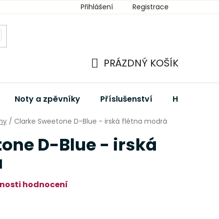
Přihlášení
Registrace
PRÁZDNÝ KOŠÍK
NÁKUPNÍ
KOŠÍK
Noty a zpěvníky
Příslušenství
Hudební dá
tny
/
Clarke Sweetone D-Blue - irská flétna modrá
one D-Blue - irská
á
nosti hodnocení