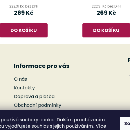
222,31 Kč bez DPH
222,31 Kč bez DPH
269 Kč
269 Kč
DO KOŠÍKU
DO KOŠÍKU
Informace pro vás
O nás
Kontakty
Doprava a platba
Obchodní podmínky
Podmínky ochrany osobních údajů
používá soubory cookie. Dalším procházením
Reklamace
S
 vyjadřujete souhlas s jejich používáním.. Více