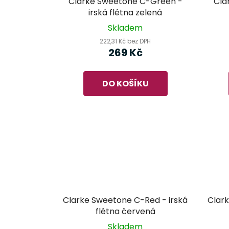
Clarke Sweetone C-Green -
Cla
irská flétna zelená
Skladem
222,31 Kč bez DPH
269 Kč
DO KOŠÍKU
Clarke Sweetone C-Red - irská
Clark
flétna červená
Skladem