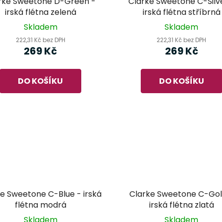
rke Sweetone D-Green -
Clarke Sweetone C-Silv
irská flétna zelená
irská flétna stříbrná
Skladem
Skladem
222,31 Kč bez DPH
222,31 Kč bez DPH
269 Kč
269 Kč
DO KOŠÍKU
DO KOŠÍKU
e Sweetone C-Blue - irská
Clarke Sweetone C-Gol
flétna modrá
irská flétna zlatá
Skladem
Skladem