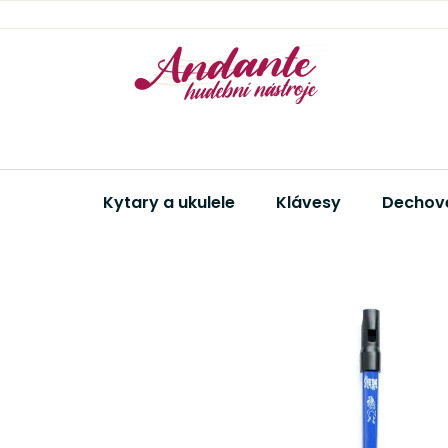
Přejít
na
obsah
Kytary a ukulele
Klávesy
Dechové