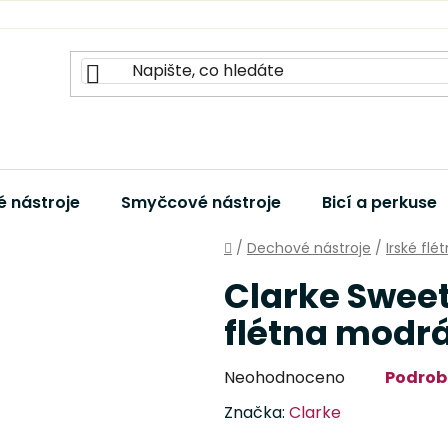
 nástroje
Smyčcové nástroje
Bicí a perkuse
Domů
/
Dechové nástroje
/
Irské flé
Clarke Sweet
flétna modr
Průměrné
Neohodnoceno
Podrob
hodnocení
Značka:
Clarke
produktu