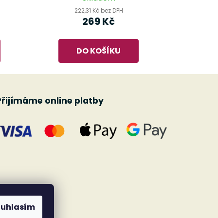
222,31 Kč bez DPH
269 Kč
DO KOŠÍKU
Přijímáme online platby
ouhlasím