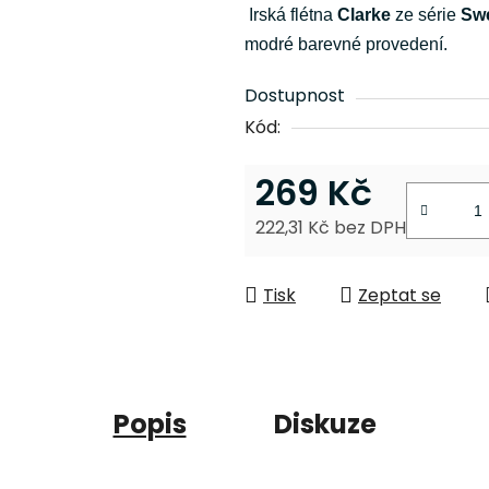
je
Irská flétna
Clarke
ze série
Sw
0,0
modré barevné provedení.
z
5
Dostupnost
hvězdiček.
Kód:
269 Kč
222,31 Kč bez DPH
Měrná cena:
Tisk
Zeptat se
Popis
Diskuze