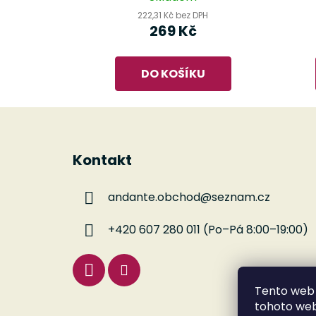
222,31 Kč bez DPH
269 Kč
DO KOŠÍKU
Z
á
Kontakt
p
a
andante.obchod
@
seznam.cz
t
í
+420 607 280 011 (Po–Pá 8:00–19:00)
Tento web 
tohoto webu