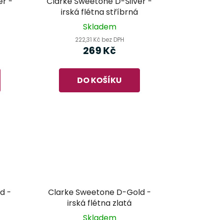
er -
Clarke Sweetone D-Silver -
irská flétna stříbrná
Skladem
222,31 Kč bez DPH
269 Kč
DO KOŠÍKU
d -
Clarke Sweetone D-Gold -
irská flétna zlatá
Skladem