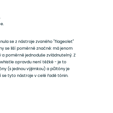
.
e.
inula se z nástroje zvaného "flageolet"
étny se liší poměrně značně: má jenom
ný a poměrně jednoduše zvládnutelný. Z
whistle opravdu není těžké - je to
ny (s jednou výjimkou) a půltóny je
se tyto nástroje v celé řadě tónin.