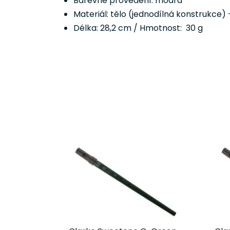
Barevné provedení: modrá
Materiál: tělo (jednodílná konstrukce)
Délka: 28,2 cm / Hmotnost: 30 g