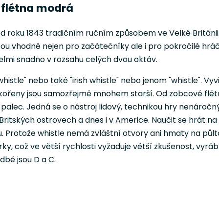
á flétna modrá
od roku 1843 tradičním ručním způsobem ve Velké Británii
jsou vhodné nejen pro začátečníky ale i pro pokročilé hráč
velmi snadno v rozsahu celých dvou oktáv.
whistle" nebo také "irish whistle" nebo jenom "whistle". Vyv
Její kořeny jsou samozřejmě mnohem starší. Od zobcové fl
palec. Jedná se o nástroj lidový, technikou hry nenároč
Britských ostrovech a dnes i v Americe. Naučit se hrát na 
 Protože whistle nemá zvláštní otvory ani hmaty na půltó
 což ve větší rychlosti vyžaduje větší zkušenost, vyrábí 
dbě jsou D a C.