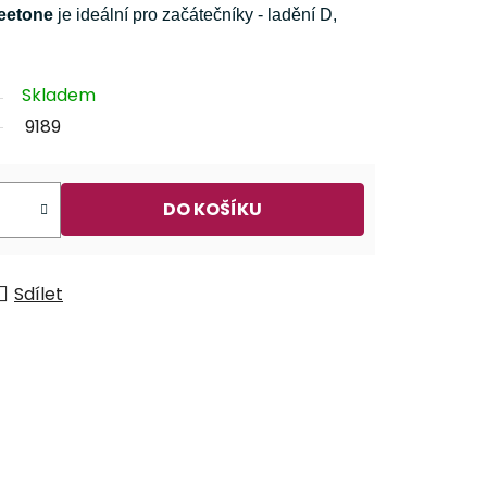
eetone
je ideální pro začátečníky - ladění D,
Skladem
9189
DO KOŠÍKU
Sdílet