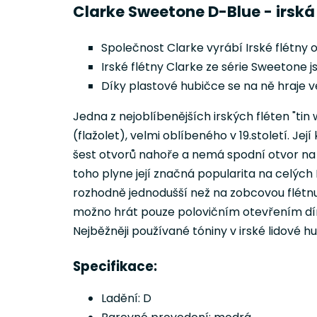
Clarke Sweetone D-Blue - irsk
Společnost Clarke vyrábí Irské flétny 
Irské flétny Clarke ze série Sweetone 
Díky plastové hubičce se na ně hraje 
Jedna z nejoblíbenějších irských fléten "tin 
(flažolet), velmi oblíbeného v 19.století. 
šest otvorů nahoře a nemá spodní otvor na 
toho plyne její značná popularita na celých 
rozhodně jednodušší než na zobcovou flétnu.
možno hrát pouze polovičním otevřením dírky,
Nejběžněji používané tóniny v irské lidové hu
Specifikace:
Ladění: D