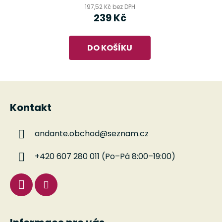
197,52 Kč bez DPH
239 Kč
DO KOŠÍKU
Z
á
Kontakt
p
a
andante.obchod
@
seznam.cz
t
í
+420 607 280 011 (Po–Pá 8:00–19:00)