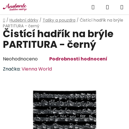
Přejít
Hledat
NÁKUP
na
obsah
KOŠÍK
Domů
/
Hudební dárky
/
Tašky a pouzdra
/
Čistící hadřík na brýle
PARTITURA - černý
Čistící hadřík na brýle
PARTITURA - černý
Průměrné
Neohodnoceno
Podrobnosti hodnocení
hodnocení
Značka:
Vienna World
produktu
je
0,0
z
5
hvězdiček.