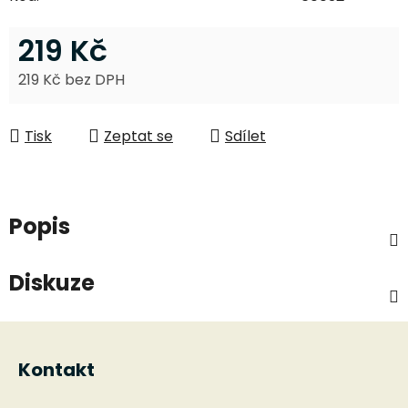
219 Kč
219 Kč bez DPH
Měrná cena:
Tisk
Zeptat se
Sdílet
Popis
Diskuze
Z
á
Kontakt
p
a