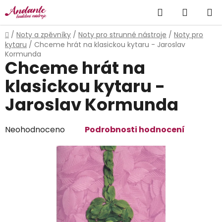
Přejít
Hledat
NÁKUP
na
obsah
KOŠÍK
Domů
/
Noty a zpěvníky
/
Noty pro strunné nástroje
/
Noty pro
kytaru
/
Chceme hrát na klasickou kytaru - Jaroslav
Kormunda
Chceme hrát na
klasickou kytaru -
Jaroslav Kormunda
Průměrné
Neohodnoceno
Podrobnosti hodnocení
hodnocení
produktu
je
0,0
z
5
hvězdiček.