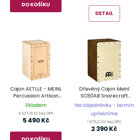
DO KOŠÍKU
DETAIL
Cajon AETLLE - MEINL
Dřevěný Cajon Meinl
Percussion Artisan
SC80AB Snarecraft
Edition Series String
Cajon Almond Birch
Skladem
Na objednávku - termín
Cajon Tango Line -
upřesníme
4 537,19 Kč bez DPH
Light Eucalyptus
5 490 Kč
1 975,21 Kč bez DPH
2 390 Kč
DO KOŠÍKU