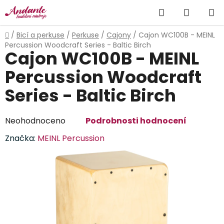
Přejít
Hledat
NÁKUP
na
obsah
KOŠÍK
Domů
/
Bicí a perkuse
/
Perkuse
/
Cajony
/
Cajon WC100B - MEINL
Percussion Woodcraft Series - Baltic Birch
Cajon WC100B - MEINL
Percussion Woodcraft
Series - Baltic Birch
Průměrné
Neohodnoceno
Podrobnosti hodnocení
hodnocení
Značka:
MEINL Percussion
produktu
je
0,0
z
5
hvězdiček.