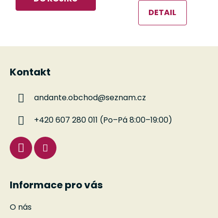
DETAIL
Z
á
Kontakt
p
a
andante.obchod
@
seznam.cz
t
í
+420 607 280 011 (Po–Pá 8:00–19:00)
Informace pro vás
O nás