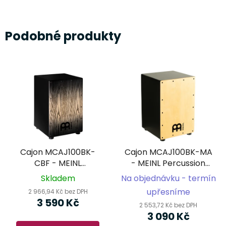
Podobné produkty
Cajon MCAJ100BK-
Cajon MCAJ100BK-MA
CBF - MEINL
- MEINL Percussion
Percussion Headliner®
Headliner® Series -
Skladem
Na objednávku - termín
Series - Charcoal
Maple
upřesníme
2 966,94 Kč bez DPH
Black Fade
3 590 Kč
2 553,72 Kč bez DPH
3 090 Kč