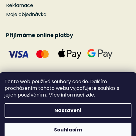
Reklamace
Moje objednávka
Přijímáme online platby
Tento web používá soubory cookie. Dalším
procházením tohoto webu vyjadřujete souhlas s
jejich používáním.. Více informací
zde
.
Nastavení
Vytvořil Shoptet
Souhlasím
Copyright 2026
Andante
. Všechna práva