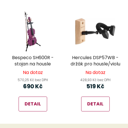
Bespeco SH600R -
Hercules DSP57WB -
stojan na housle
držák pro housle/violu
Na dotaz
Na dotaz
570,25 Kč bez DPH
428,93 Kč bez DPH
690 Kč
519 Kč
DETAIL
DETAIL
Z