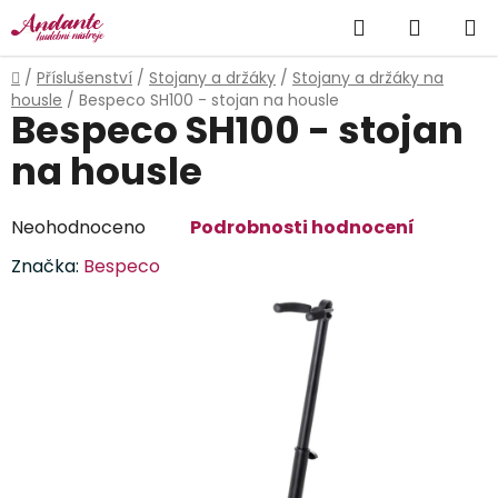
Přejít
Hledat
NÁKUP
na
obsah
KOŠÍK
Domů
/
Příslušenství
/
Stojany a držáky
/
Stojany a držáky na
housle
/
Bespeco SH100 - stojan na housle
Bespeco SH100 - stojan
na housle
Průměrné
Neohodnoceno
Podrobnosti hodnocení
hodnocení
Značka:
Bespeco
produktu
je
0,0
z
5
hvězdiček.