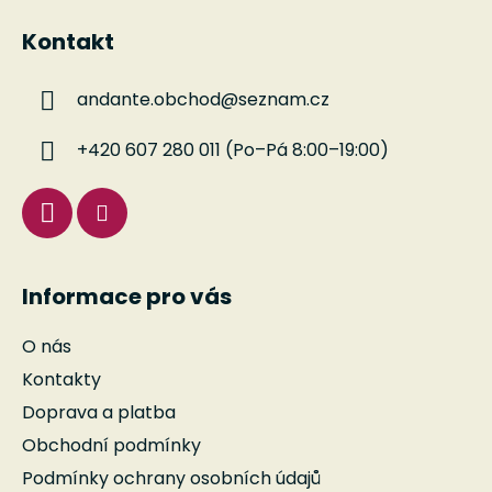
á
Kontakt
p
a
andante.obchod
@
seznam.cz
t
í
+420 607 280 011 (Po–Pá 8:00–19:00)
Informace pro vás
O nás
Kontakty
Doprava a platba
Obchodní podmínky
Podmínky ochrany osobních údajů